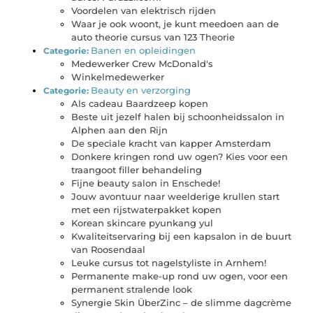
Voordelen van elektrisch rijden
Waar je ook woont, je kunt meedoen aan de
auto theorie cursus van 123 Theorie
Banen en opleidingen
Categorie:
Medewerker Crew McDonald's
Winkelmedewerker
Beauty en verzorging
Categorie:
Als cadeau Baardzeep kopen
Beste uit jezelf halen bij schoonheidssalon in
Alphen aan den Rijn
De speciale kracht van kapper Amsterdam
Donkere kringen rond uw ogen? Kies voor een
traangoot filler behandeling
Fijne beauty salon in Enschede!
Jouw avontuur naar weelderige krullen start
met een rijstwaterpakket kopen
Korean skincare pyunkang yul
Kwaliteitservaring bij een kapsalon in de buurt
van Roosendaal
Leuke cursus tot nagelstyliste in Arnhem!
Permanente make-up rond uw ogen, voor een
permanent stralende look
Synergie Skin ÜberZinc – de slimme dagcrème