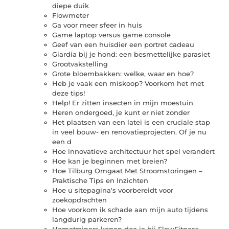
diepe duik
Flowmeter
Ga voor meer sfeer in huis
Game laptop versus game console
Geef van een huisdier een portret cadeau
Giardia bij je hond: een besmettelijke parasiet
Grootvakstelling
Grote bloembakken: welke, waar en hoe?
Heb je vaak een miskoop? Voorkom het met
deze tips!
Help! Er zitten insecten in mijn moestuin
Heren ondergoed, je kunt er niet zonder
Het plaatsen van een latei is een cruciale stap
in veel bouw- en renovatieprojecten. Of je nu
een d
Hoe innovatieve architectuur het spel verandert
Hoe kan je beginnen met breien?
Hoe Tilburg Omgaat Met Stroomstoringen –
Praktische Tips en Inzichten
Hoe u sitepagina's voorbereidt voor
zoekopdrachten
Hoe voorkom ik schade aan mijn auto tijdens
langdurig parkeren?
Hometrainers kopen doe je bij FlowFitness