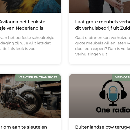
vifauna het Leukste
Laat grote meubels verh
sje van Nederland is
dit verhuisbedrijf uit Zui
van het perfecte schoolreisje
Gaat u binnenkort verhuizen
daging zijn. Je wilt iets dat
grote meubels willen laten 
tief als leuk is voor
door een expert? Dan is Verk
Verhuizingen uit
VERVOER EN TRANSPORT
VERVOER
 om aan te sleutelen
Buitenlandse btw terugv