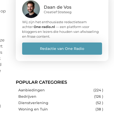
Daan de Vos
 op
Creatief Strateeg
Wij zijn het enthousiaste redactieteam
achter
One-radio.nl
— een platform voor
bloggers en lezers die houden van afwisseling
en frisse content.
eze
rt
Redactie van One Radio
rs
k
d
e
POPULAR CATEGORIES
Aanbiedingen
(224 )
Bedrijven
(126 )
Dienstverlening
(52 )
l
Woning en Tuin
(38 )