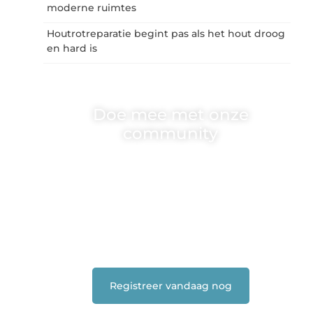
moderne ruimtes
Houtrotreparatie begint pas als het hout droog
en hard is
Doe mee met onze
community
One-radio.nl is er voor iedereen met een goed
idee of een frisse blik. Sluit je aan bij onze
schrijvers, lezers en luisteraars. Wij zijn
benieuwd naar jouw stem!
❝
Deel je verhaal, stel je vraag of blog met
ons mee.
❞
Registreer vandaag nog