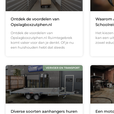
Ontdek de voordelen van
Waarom A
Opslagboxzutphen.nl
Schoolrei
Ontdek de voordelen van
Het kiezen 
Opslagboxzutphen.nl Ruimtegebrek
kan een uit
komt vaker voor dan je denkt. Of je nu
zowel educa
een huishouden hebt dat steeds
VERVOER EN TRANSPORT
Diverse soorten aanhangers huren
Een motor