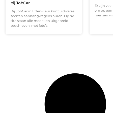
bij JobCar
Er zijn vee
om op een 
Bij JobCar in Etten-Leur kunt u diverse
mensen vi
soorten aanhangwagens huren. Op de
site staan alle modellen uitgebreid
beschreven, met foto’s