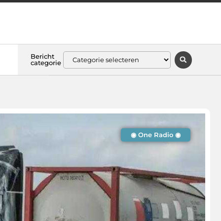
Bericht
categorie
◉ One Radio ◉