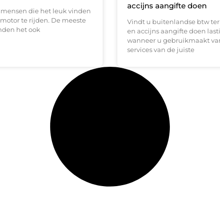
accijns aangifte doen
l mensen die het leuk vinden
motor te rijden. De meeste
Vindt u buitenlandse btw te
nden het ook
en accijns aangifte doen last
wanneer u gebruikmaakt va
services van de juiste