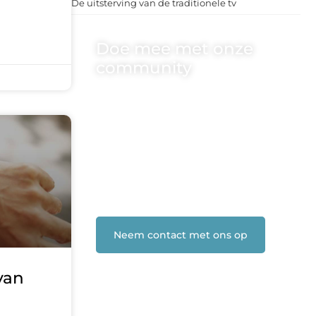
De uitsterving van de traditionele tv
Doe mee met onze
community
One-radio.nl is er voor iedereen met
een goed idee of een frisse blik. Sluit je
aan bij onze schrijvers, lezers en
luisteraars. Wij zijn benieuwd naar
jouw stem!
❝
Deel je verhaal, stel je vraag of blog
met ons mee.
❞
Neem contact met ons op
 van