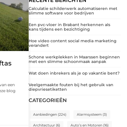
RECENTE BERICHTEN
Calculatie schilderwerk automatiseren met
slimme software voor bedrijven
Een pvc-vloer in Brabant herkennen als
kans tijdens een bezichtiging
Hoe video content social media marketing
verandert
Schone werkplekken in Maarssen beginnen
met een slimme schoonmaak aanpak
ftas
Wat doen inbrekers als je op vakantie bent?
 van een
Veelgemaakte fouten bij het gebruik van
diepvriesetiketten
deze blog
CATEGORIEËN
Aanbiedingen
(224)
Alarmsysteem
(3)
Architectuur
(6)
Auto’s en Motoren
(16)