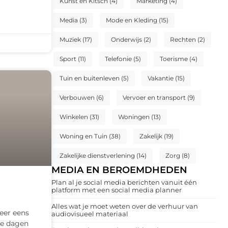
Kunst en Kitsch
(4)
Marketing
(4)
Media
(3)
Mode en Kleding
(15)
Muziek
(17)
Onderwijs
(2)
Rechten
(2)
Sport
(11)
Telefonie
(5)
Toerisme
(4)
Tuin en buitenleven
(5)
Vakantie
(15)
Verbouwen
(6)
Vervoer en transport
(9)
Winkelen
(31)
Woningen
(13)
Woning en Tuin
(38)
Zakelijk
(19)
Zakelijke dienstverlening
(14)
Zorg
(8)
MEDIA EN BEROEMDHEDEN
Plan al je social media berichten vanuit één
platform met een social media planner
Alles wat je moet weten over de verhuur van
eer eens
audiovisueel materiaal
le dagen