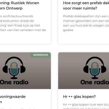
ning: Rustiek Wonen
Hoe zorgt een prefab da
rn Ontwerp
voor meer ruimte?
en architectuurtrends
Prefab dakkapellen zijn een
d evolueren, biedt de
manier geworden om een ex
ng‘ een frisse kijk op het
aan uw huis toe te voegen z
en van het verleden met de
gedoe
WONINGEN
 woningwaarde
Hr ++ glas kopen?
n
Hr ++ glas kopen Is er een stu