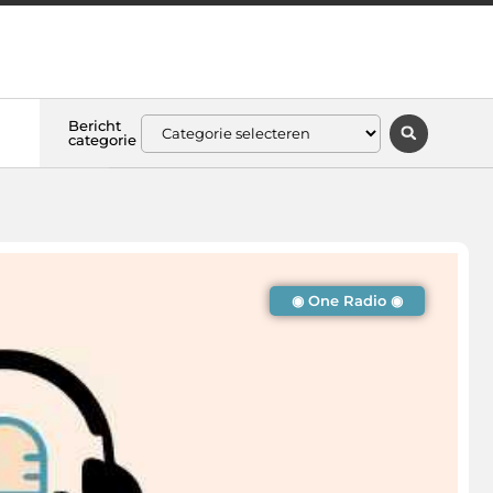
Bericht
categorie
◉ One Radio ◉