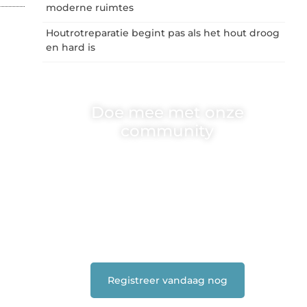
moderne ruimtes
Houtrotreparatie begint pas als het hout droog
en hard is
Doe mee met onze
community
One-radio.nl is er voor iedereen met een goed
idee of een frisse blik. Sluit je aan bij onze
schrijvers, lezers en luisteraars. Wij zijn
benieuwd naar jouw stem!
❝
Deel je verhaal, stel je vraag of blog met
ons mee.
❞
Registreer vandaag nog