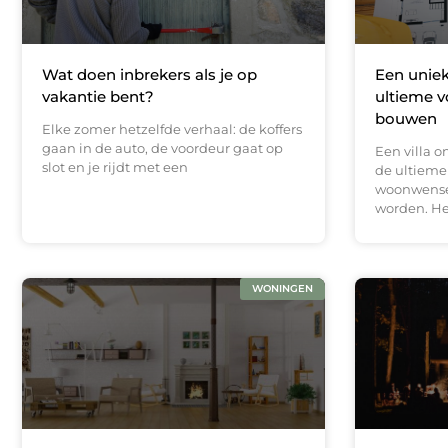
Wat doen inbrekers als je op
Een uniek
vakantie bent?
ultieme v
bouwen
Elke zomer hetzelfde verhaal: de koffers
gaan in de auto, de voordeur gaat op
Een villa 
slot en je rijdt met een
de ultiem
woonwensen
worden. He
WONINGEN