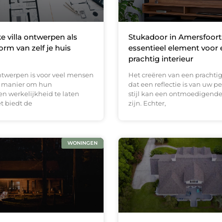
e villa ontwerpen als
Stukadoor in Amersfoort
orm van zelf je huis
essentieel element voor
prachtig interieur
ontwerpen is voor veel mensen
Het creëren van een prachtig
e manier om hun
dat een reflectie is van uw p
 werkelijkheid te laten
stijl kan een ontmoedigend
t biedt de
zijn. Echter,
WONINGEN