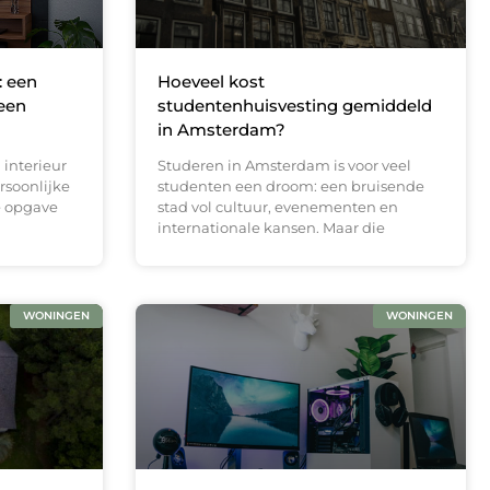
: een
Hoeveel kost
 een
studentenhuisvesting gemiddeld
in Amsterdam?
 interieur
Studeren in Amsterdam is voor veel
ersoonlijke
studenten een droom: een bruisende
e opgave
stad vol cultuur, evenementen en
internationale kansen. Maar die
WONINGEN
WONINGEN