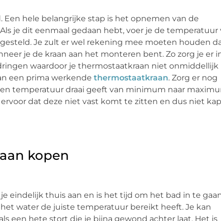
ld. Een hele belangrijke stap is het opnemen van de
 Als je dit eenmaal gedaan hebt, voer je de temperatuur
ngesteld. Je zult er wel rekening mee moeten houden da
neer je de kraan aan het monteren bent. Zo zorg je er i
dringen waardoor je thermostaatkraan niet onmiddellijk
 van een prima werkende
thermostaatkraan
. Zorg er nog
k een temperatuur draai geeft van minimum naar maxim
e ervoor dat deze niet vast komt te zitten en dus niet ka
raan kopen
eindelijk thuis aan en is het tijd om het bad in te gaan
et water de juiste temperatuur bereikt heeft. Je kan
als een hete stort die je bijna gewond achter laat. Het is