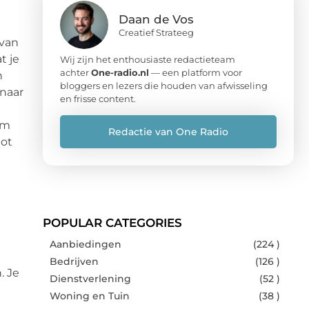
Daan de Vos
Creatief Strateeg
 van
t je
Wij zijn het enthousiaste redactieteam
achter
One-radio.nl
— een platform voor
n
bloggers en lezers die houden van afwisseling
 naar
en frisse content.
um
Redactie van One Radio
pot
POPULAR CATEGORIES
Aanbiedingen
(224 )
Bedrijven
(126 )
. Je
Dienstverlening
(52 )
Woning en Tuin
(38 )