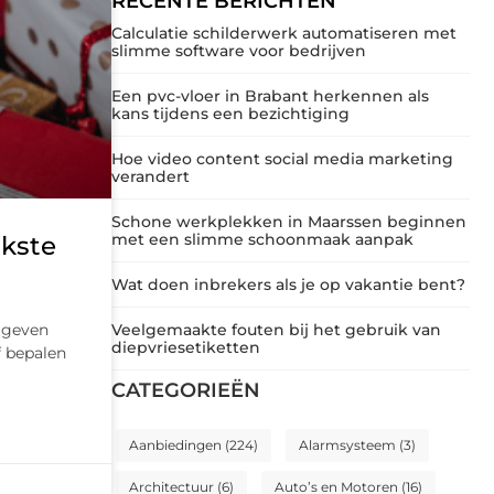
RECENTE BERICHTEN
Calculatie schilderwerk automatiseren met
slimme software voor bedrijven
Een pvc-vloer in Brabant herkennen als
kans tijdens een bezichtiging
Hoe video content social media marketing
verandert
Schone werkplekken in Maarssen beginnen
met een slimme schoonmaak aanpak
ukste
Wat doen inbrekers als je op vakantie bent?
 geven
Veelgemaakte fouten bij het gebruik van
diepvriesetiketten
f bepalen
CATEGORIEËN
Aanbiedingen
(224)
Alarmsysteem
(3)
Architectuur
(6)
Auto’s en Motoren
(16)