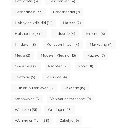
Fotografie
(5)
Geschenken
(4)
Gezondheid
(33)
Groothandel
(7)
Hobby en vrije tijd
(14)
Horeca
(2)
Huishoudelijk
(4)
Industrie
(4)
Internet
(6)
Kinderen
(8)
Kunst en Kitsch
(4)
Marketing
(4)
Media
(3)
Mode en Kleding
(15)
Muziek
(17)
Onderwijs
(2)
Rechten
(2)
Sport
(11)
Telefonie
(5)
Toerisme
(4)
Tuin en buitenleven
(5)
Vakantie
(15)
Verbouwen
(6)
Vervoer en transport
(9)
Winkelen
(31)
Woningen
(13)
Woning en Tuin
(38)
Zakelijk
(19)