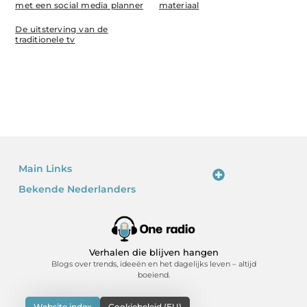
met een social media planner
materiaal
De uitsterving van de
traditionele tv
Main Links
Bekende Nederlanders
Linkjes kopen: waarom het verleidelijk is – en waarom je voorzichtig moet zijn
Kan je geld verdienen met een website? Ja – als je het slim doet
Verhalen die blijven hangen
Blogs over trends, ideeën en het dagelijks leven – altijd
boeiend.