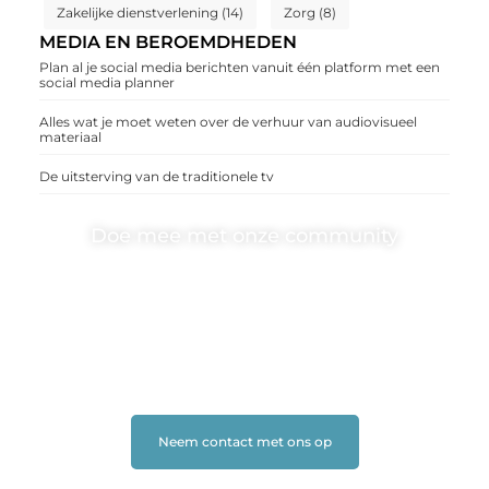
Zakelijke dienstverlening
(14)
Zorg
(8)
MEDIA EN BEROEMDHEDEN
Plan al je social media berichten vanuit één platform met een
social media planner
Alles wat je moet weten over de verhuur van audiovisueel
materiaal
De uitsterving van de traditionele tv
Doe mee met onze community
One-radio.nl is er voor iedereen met een goed idee of
een frisse blik. Sluit je aan bij onze schrijvers, lezers en
luisteraars. Wij zijn benieuwd naar jouw stem!
❝
Deel je verhaal, stel je vraag of blog met ons mee.
❞
Neem contact met ons op