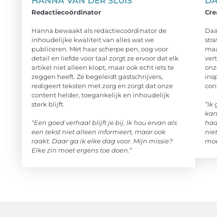
HANNA VAN DER SLUIS
DA
Redactiecoördinator
Cre
Hanna bewaakt als redactiecoördinator de
Daa
inhoudelijke kwaliteit van alles wat we
stra
publiceren. Met haar scherpe pen, oog voor
maa
detail en liefde voor taal zorgt ze ervoor dat elk
ver
artikel niet alleen klopt, maar ook echt iets te
onz
zeggen heeft. Ze begeleidt gastschrijvers,
ins
redigeert teksten met zorg en zorgt dat onze
con
content helder, toegankelijk en inhoudelijk
sterk blijft.
“Ik
kan
“Een goed verhaal blijft je bij. Ik hou ervan als
haa
een tekst niet alleen informeert, maar ook
nie
raakt. Daar ga ik elke dag voor. Mijn missie?
moe
Elke zin moet ergens toe doen.”