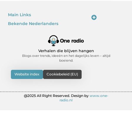
Main Links
Bekende Nederlanders
Linkjes kopen: waarom het verleidelijk is – en waarom je voorzichtig moet zijn
Kan je geld verdienen met een website? Ja – als je het slim doet
Verhalen die blijven hangen
Blogs over trends, ideeën en het dagelijks leven – altijd
boeiend.
Website index
Cookiebeleid (EU)
@2025 All Right Reserved. Design by
www.one-
radio.nl