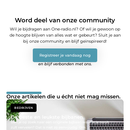
Word deel van onze community
Wil je bijdragen aan One-radio.nl? Of wil je gewoon op
de hoogte blijven van alles wat er gebeurt? Sluit je aan
bij onze community en blijf geïnspireerd!
Registreer je vandaag nog
en blijf verbonden met ons.
Onze artikelen die u écht niet mag missen.
BEDRIJVEN
De beste en leukste bijbanen
Ben je op zoek naar een originele bijbaan waar je je nooit
D
zult vervelen? Dat is niet zo eenvoudig. Om