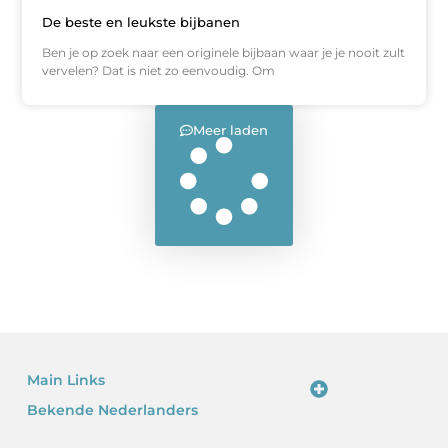
De beste en leukste bijbanen
Ben je op zoek naar een originele bijbaan waar je je nooit zult
vervelen? Dat is niet zo eenvoudig. Om
Meer laden
Main Links
Bekende Nederlanders
Linkjes kopen: waarom het verleidelijk is – en waarom je voorzichtig moet zijn
Kan je geld verdienen met een website? Ja – als je het slim doet