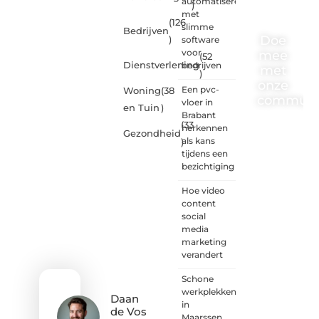
automatiseren
)
met
(126
slimme
Bedrijven
Doe
)
software
voor
mee
(52
Dienstverlening
bedrijven
met
)
onze
Een pvc-
Woning
(38
communi
vloer in
en Tuin
)
Brabant
(33
One-
herkennen
Gezondheid
radio.nl
als kans
)
is er
tijdens een
voor
bezichtiging
iedereen
met
Hoe video
een
content
goed
social
idee of
media
een
marketing
frisse
verandert
blik.
Schone
Sluit je
werkplekken
aan bij
Daan
in
onze
de Vos
Maarssen
schrijvers,