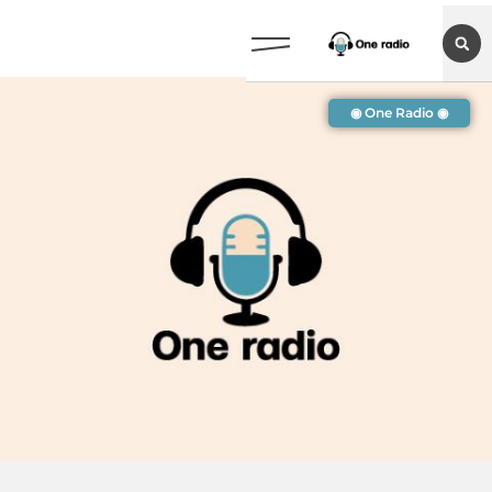
◉ One Radio ◉