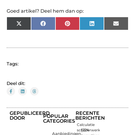
Goed artikel? Deel hem dan op:
X
Facebook
Pinterest
LinkedIn
Email
(Twitter)
Tags:
Deel dit:
GEPUBLICEERD
RECENTE
POPULAR
DOOR
BERICHTEN
CATEGORIES
Calculatie
schilderwerk
(224
Aanbiedingen