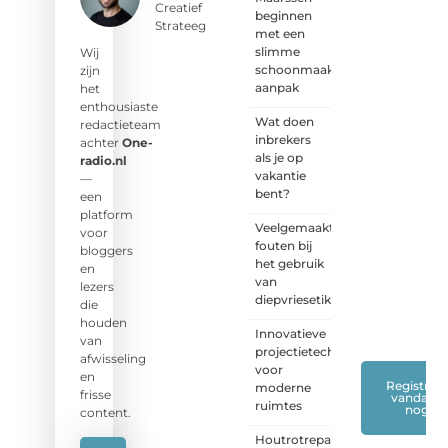
Creatief
beginnen
lezers
Strateeg
met een
en
slimme
luisteraars.
Wij
schoonmaak
Wij zijn
zijn
aanpak
benieuwd
het
naar
enthousiaste
Wat doen
jouw
redactieteam
inbrekers
stem!
achter
One-
als je op
radio.nl
vakantie
❝
Deel
—
bent?
je
een
verhaal,
platform
Veelgemaakte
stel je
voor
fouten bij
vraag
bloggers
het gebruik
of blog
en
van
met
lezers
diepvriesetiketten
ons
die
mee.
❞
houden
Innovatieve
van
projectietechnieken
afwisseling
voor
en
Registreer
moderne
frisse
vandaag
ruimtes
nog
content.
Houtrotreparatie