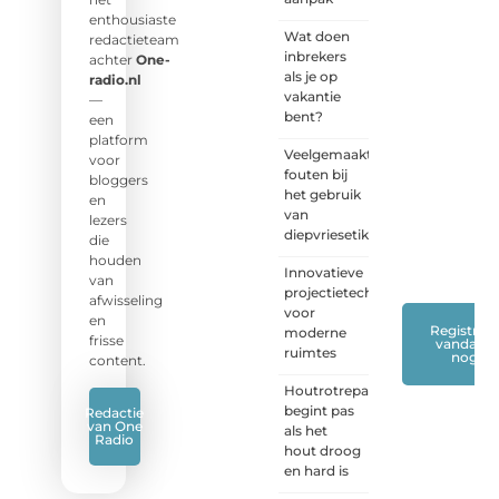
naar
enthousiaste
Wat doen
jouw
redactieteam
inbrekers
stem!
achter
One-
als je op
radio.nl
vakantie
❝
Deel
—
bent?
je
een
verhaal,
platform
Veelgemaakte
stel je
voor
fouten bij
vraag
bloggers
het gebruik
of blog
en
van
met
lezers
diepvriesetiketten
ons
die
mee.
❞
houden
Innovatieve
van
projectietechnieken
afwisseling
voor
en
Registreer
moderne
frisse
vandaag
ruimtes
nog
content.
Houtrotreparatie
begint pas
Redactie
van One
als het
Radio
hout droog
en hard is