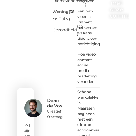
Dienstverlening
bedrijven
met
)
onze
Een pvc-
Woning
(38
communi
vloer in
en Tuin
)
Brabant
(33
One-
herkennen
Gezondheid
radio.nl
als kans
)
is er
tijdens een
voor
bezichtiging
iedereen
met
Hoe video
een
content
goed
social
idee of
media
een
marketing
frisse
verandert
blik.
Schone
Sluit je
werkplekken
aan bij
Daan
in
onze
de Vos
Maarssen
schrijvers,
Creatief
beginnen
lezers
Strateeg
met een
en
slimme
luisteraars.
Wij
schoonmaak
Wij zijn
zijn
aanpak
benieuwd
het