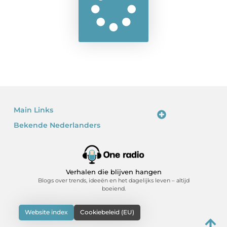
Main Links
Bekende Nederlanders
Linkjes kopen: waarom het verleidelijk is – en waarom je voorzichtig moet zijn
Kan je geld verdienen met een website? Ja – als je het slim doet
Verhalen die blijven hangen
Blogs over trends, ideeën en het dagelijks leven – altijd
boeiend.
Website index
Cookiebeleid (EU)