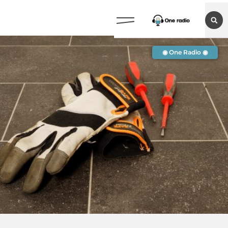
◉ One Radio ◉