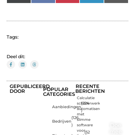
(Twitter)
Tags:
Deel dit:
GEPUBLICEERD
RECENTE
POPULAR
DOOR
BERICHTEN
CATEGORIES
Calculatie
schilderwerk
(224
Aanbiedingen
automatiseren
)
met
(126
slimme
Bedrijven
Doe
)
software
voor
mee
(52