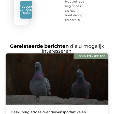
Houtrotreparatie
begint pas
Redactie
van One
als het
Radio
hout droog
en hard is
Gerelateerde berichten
die u mogelijk
interesseren.
HOBBY EN VRIJE TIJD
Deskundig advies over duivensportartikelen