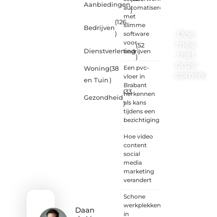
Aanbiedingen
automatiseren
)
met
(126
slimme
Bedrijven
Doe
)
software
voor
mee
(52
Dienstverlening
bedrijven
met
)
onze
Een pvc-
Woning
(38
communi
vloer in
en Tuin
)
Brabant
(33
One-
herkennen
Gezondheid
radio.nl
als kans
)
is er
tijdens een
voor
bezichtiging
iedereen
met
Hoe video
een
content
goed
social
idee of
media
een
marketing
frisse
verandert
blik.
Schone
Sluit je
werkplekken
aan bij
Daan
in
onze