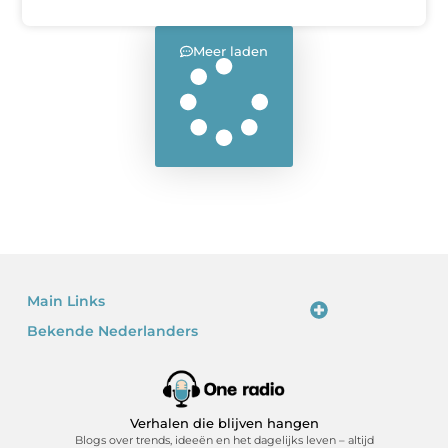
Meer laden
Main Links
Bekende Nederlanders
Linkjes kopen: waarom het verleidelijk is – en waarom je voorzichtig moet zijn
Kan je geld verdienen met een website? Ja – als je het slim doet
Verhalen die blijven hangen
Blogs over trends, ideeën en het dagelijks leven – altijd