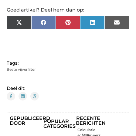
Goed artikel? Deel hem dan op:
X
Facebook
Pinterest
LinkedIn
Email
(Twitter)
Tags:
Beste vijverfilter
Deel dit:
GEPUBLICEERD
RECENTE
POPULAR
DOOR
BERICHTEN
CATEGORIES
Calculatie
schilderwerk
(224