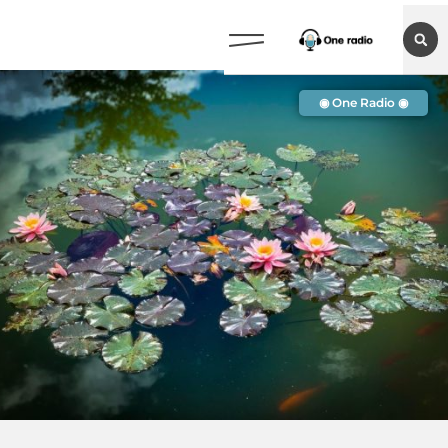
◉ One Radio ◉