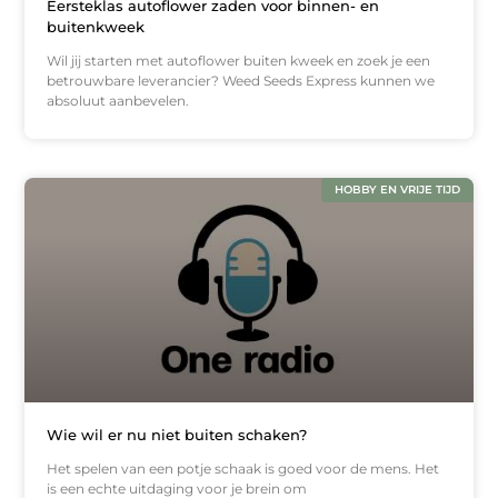
Eersteklas autoflower zaden voor binnen- en
buitenkweek
Wil jij starten met autoflower buiten kweek en zoek je een
betrouwbare leverancier? Weed Seeds Express kunnen we
absoluut aanbevelen.
HOBBY EN VRIJE TIJD
Wie wil er nu niet buiten schaken?
Het spelen van een potje schaak is goed voor de mens. Het
is een echte uitdaging voor je brein om