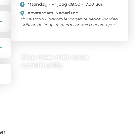
Maandag - Vrijdag 08.00 - 17.00 uur.
Amsterdam, Nederland.
***We staan klaar om je vragen te beantwoorden.
Klik op de knop en neem contact met ons op!***
Doe mee met onze
community
One-radio.nl is er voor iedereen met een goed
idee of een frisse blik. Sluit je aan bij onze
schrijvers, lezers en luisteraars. Wij zijn benieuwd
naar jouw stem!
❝
Deel je verhaal, stel je vraag of blog met ons
mee.
❞
en