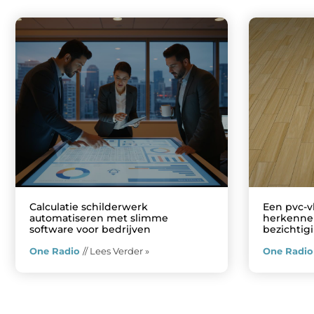
Calculatie schilderwerk
Een pvc-v
automatiseren met slimme
herkennen
software voor bedrijven
bezichtig
One Radio
// Lees Verder »
One Radi