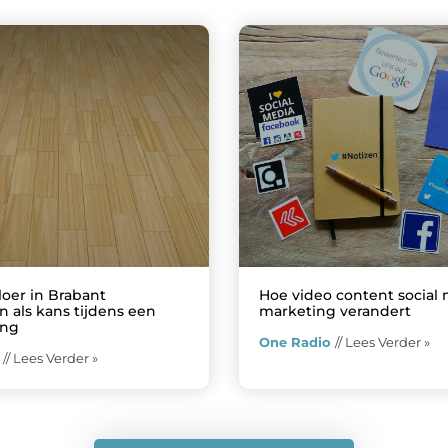
loer in Brabant
Hoe video content social
 als kans tijdens een
marketing verandert
ing
One Radio
// Lees Verder »
o
// Lees Verder »