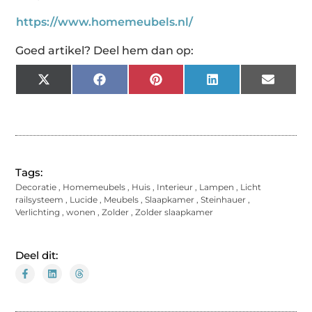
https://www.homemeubels.nl/
Goed artikel? Deel hem dan op:
X
Facebook
Pinterest
LinkedIn
Email
(Twitter)
Tags:
Decoratie
,
Homemeubels
,
Huis
,
Interieur
,
Lampen
,
Licht
railsysteem
,
Lucide
,
Meubels
,
Slaapkamer
,
Steinhauer
,
Verlichting
,
wonen
,
Zolder
,
Zolder slaapkamer
Deel dit: