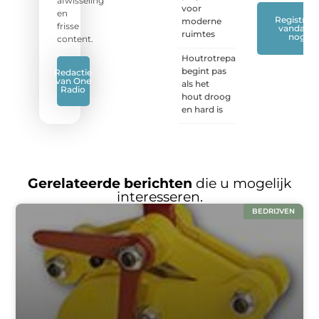
afwisseling
voor
en
Registreer
moderne
frisse
vandaag
ruimtes
nog
content.
Houtrotreparatie
begint pas
Redactie
van One
als het
Radio
hout droog
en hard is
Gerelateerde berichten
die u mogelijk
interesseren.
BEDRIJVEN