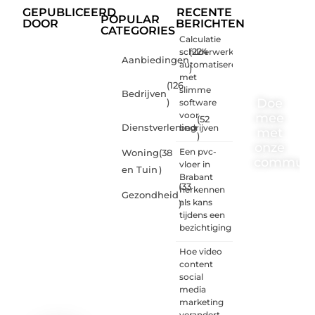
GEPUBLICEERD
RECENTE
POPULAR
DOOR
BERICHTEN
CATEGORIES
Calculatie
schilderwerk
(224
Aanbiedingen
automatiseren
)
met
(126
slimme
Bedrijven
Doe
)
software
voor
mee
(52
Dienstverlening
bedrijven
met
)
onze
Een pvc-
Woning
(38
communi
vloer in
en Tuin
)
Brabant
(33
One-
herkennen
Gezondheid
radio.nl
als kans
)
is er
tijdens een
voor
bezichtiging
iedereen
met
Hoe video
een
content
goed
social
idee of
media
een
marketing
frisse
verandert