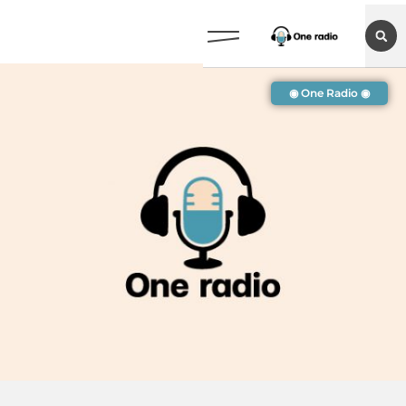
◉ One Radio ◉