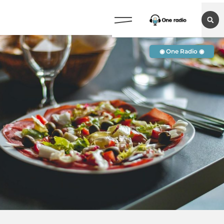
◉ One Radio ◉