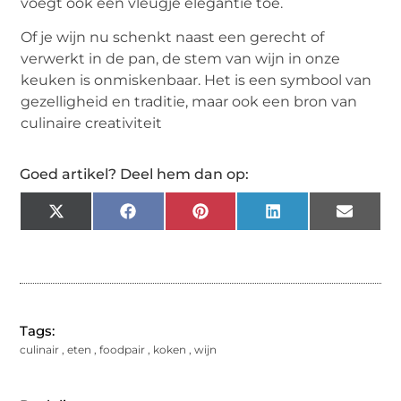
voegt ook een vleugje elegantie toe.
Of je wijn nu schenkt naast een gerecht of
verwerkt in de pan, de stem van wijn in onze
keuken is onmiskenbaar. Het is een symbool van
gezelligheid en traditie, maar ook een bron van
culinaire creativiteit
Goed artikel? Deel hem dan op:
X
Facebook
Pinterest
LinkedIn
Email
(Twitter)
Tags:
culinair
,
eten
,
foodpair
,
koken
,
wijn