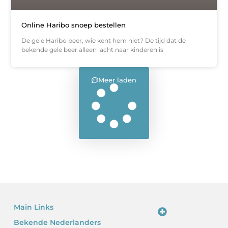
Online Haribo snoep bestellen
De gele Haribo beer, wie kent hem niet? De tijd dat de
bekende gele beer alleen lacht naar kinderen is
Meer laden
Main Links
Bekende Nederlanders
Linkjes kopen: waarom het verleidelijk is – en waarom je voorzichtig moet zijn
Kan je geld verdienen met een website? Ja – als je het slim doet