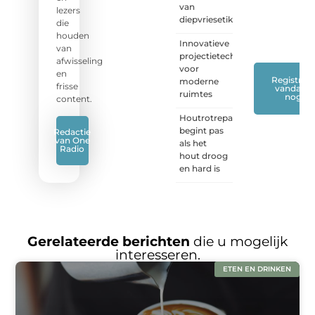
van
met
lezers
diepvriesetiketten
ons
die
mee.
❞
houden
Innovatieve
van
projectietechnieken
afwisseling
voor
en
Registreer
moderne
frisse
vandaag
ruimtes
nog
content.
Houtrotreparatie
begint pas
Redactie
van One
als het
Radio
hout droog
en hard is
Gerelateerde berichten
die u mogelijk
interesseren.
ETEN EN DRINKEN