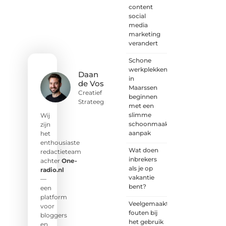
een
content
goed
social
idee of
media
een
marketing
frisse
verandert
blik.
Schone
Sluit je
werkplekken
aan bij
Daan
in
onze
de Vos
Maarssen
schrijvers,
Creatief
beginnen
lezers
Strateeg
met een
en
slimme
luisteraars.
Wij
schoonmaak
Wij zijn
zijn
aanpak
benieuwd
het
naar
enthousiaste
Wat doen
jouw
redactieteam
inbrekers
stem!
achter
One-
als je op
radio.nl
vakantie
❝
Deel
—
bent?
je
een
verhaal,
platform
Veelgemaakte
stel je
voor
fouten bij
vraag
bloggers
het gebruik
of blog
en