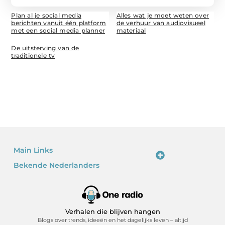
Plan al je social media
Alles wat je moet weten over
berichten vanuit één platform
de verhuur van audiovisueel
met een social media planner
materiaal
De uitsterving van de
traditionele tv
Main Links
Bekende Nederlanders
Linkjes kopen: waarom het verleidelijk is – en waarom je voorzichtig moet zijn
Kan je geld verdienen met een website? Ja – als je het slim doet
Verhalen die blijven hangen
Blogs over trends, ideeën en het dagelijks leven – altijd