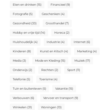
Eten en drinken
(15)
Financieel
(9)
Fotografie
(5)
Geschenken
(4)
Gezondheid
(33)
Groothandel
(7)
Hobby en vrije tijd
(14)
Horeca
(2)
Huishoudelijk
(4)
Industrie
(4)
Internet
(6)
Kinderen
(8)
Kunst en Kitsch
(4)
Marketing
(4)
Media
(3)
Mode en Kleding
(15)
Muziek
(17)
Onderwijs
(2)
Rechten
(2)
Sport
(11)
Telefonie
(5)
Toerisme
(4)
Tuin en buitenleven
(5)
Vakantie
(15)
Verbouwen
(6)
Vervoer en transport
(9)
Winkelen
(31)
Woningen
(13)