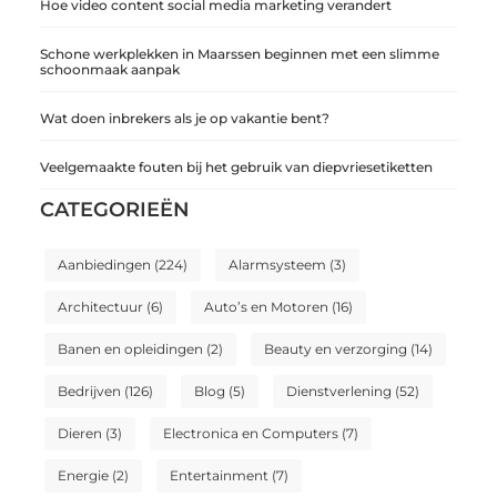
Hoe video content social media marketing verandert
Schone werkplekken in Maarssen beginnen met een slimme
schoonmaak aanpak
Wat doen inbrekers als je op vakantie bent?
Veelgemaakte fouten bij het gebruik van diepvriesetiketten
CATEGORIEËN
Aanbiedingen
(224)
Alarmsysteem
(3)
Architectuur
(6)
Auto’s en Motoren
(16)
Banen en opleidingen
(2)
Beauty en verzorging
(14)
Bedrijven
(126)
Blog
(5)
Dienstverlening
(52)
Dieren
(3)
Electronica en Computers
(7)
Energie
(2)
Entertainment
(7)