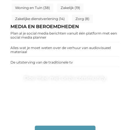
Woning en Tuin
(38)
Zakelijk
(19)
Zakelijke dienstverlening
(14)
Zorg
(8)
MEDIA EN BEROEMDHEDEN
Plan al je social media berichten vanuit één platform met een
social media planner
Alles wat je moet weten over de verhuur van audiovisueel
materiaal
De uitsterving van de traditionele tv
Doe mee met onze community
One-radio.nl is er voor iedereen met een goed idee of
een frisse blik. Sluit je aan bij onze schrijvers, lezers en
luisteraars. Wij zijn benieuwd naar jouw stem!
❝
Deel je verhaal, stel je vraag of blog met ons mee.
❞