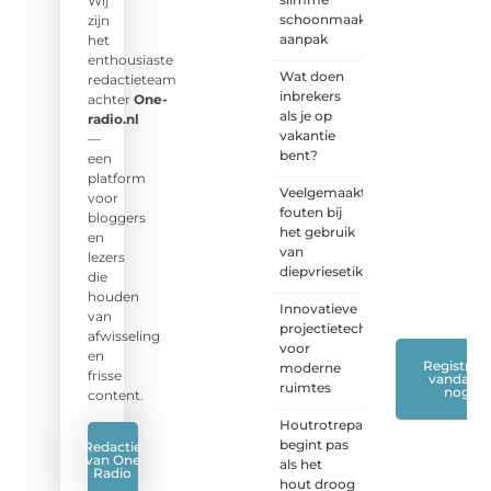
Wij
schoonmaak
Wij zijn
zijn
aanpak
benieuwd
het
naar
enthousiaste
Wat doen
jouw
redactieteam
inbrekers
stem!
achter
One-
als je op
radio.nl
vakantie
❝
Deel
—
bent?
je
een
verhaal,
platform
Veelgemaakte
stel je
voor
fouten bij
vraag
bloggers
het gebruik
of blog
en
van
met
lezers
diepvriesetiketten
ons
die
mee.
❞
houden
Innovatieve
van
projectietechnieken
afwisseling
voor
en
Registreer
moderne
frisse
vandaag
ruimtes
nog
content.
Houtrotreparatie
begint pas
Redactie
van One
als het
Radio
hout droog