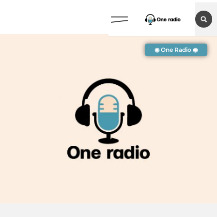
◉ One Radio ◉