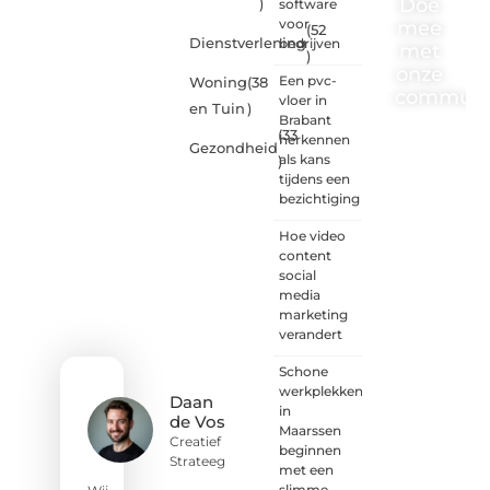
Doe
)
software
voor
mee
(52
Dienstverlening
bedrijven
met
)
onze
Een pvc-
Woning
(38
communi
vloer in
en Tuin
)
Brabant
(33
One-
herkennen
Gezondheid
radio.nl
als kans
)
is er
tijdens een
voor
bezichtiging
iedereen
met
Hoe video
een
content
goed
social
idee of
media
een
marketing
frisse
verandert
blik.
Schone
Sluit je
werkplekken
aan bij
Daan
in
onze
de Vos
Maarssen
schrijvers,
Creatief
beginnen
lezers
Strateeg
met een
en
slimme
luisteraars.