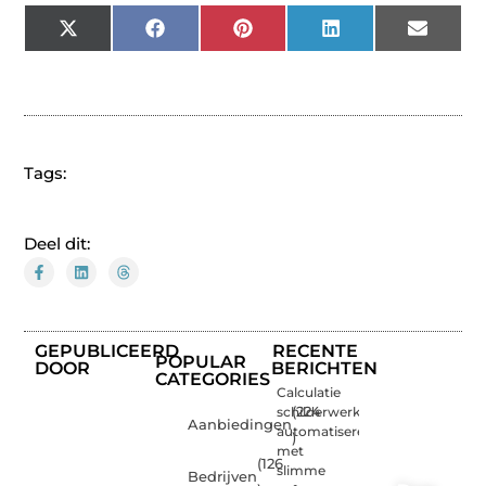
X
Facebook
Pinterest
LinkedIn
Email
(Twitter)
Tags:
Deel dit:
GEPUBLICEERD
RECENTE
POPULAR
DOOR
BERICHTEN
CATEGORIES
Calculatie
schilderwerk
(224
Aanbiedingen
automatiseren
)
met
(126
slimme
Bedrijven