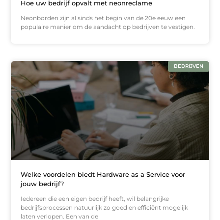
Hoe uw bedrijf opvalt met neonreclame
Neonborden zijn al sinds het begin van de 20e eeuw een
populaire manier om de aandacht op bedrijven te vestigen.
BEDRIJVEN
Welke voordelen biedt Hardware as a Service voor
jouw bedrijf?
Iedereen die een eigen bedrijf heeft, wil belangrijke
bedrijfsprocessen natuurlijk zo goed en efficiënt mogelijk
laten verlopen. Een van de