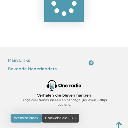
Main Links
Bekende Nederlanders
Linkjes kopen: waarom het verleidelijk is – en waarom je voorzichtig moet zijn
Kan je geld verdienen met een website? Ja – als je het slim doet
Verhalen die blijven hangen
Blogs over trends, ideeën en het dagelijks leven – altijd
boeiend.
Website index
Cookiebeleid (EU)