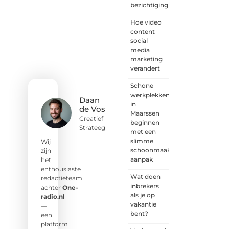
voor
bezichtiging
iedereen
met
Hoe video
een
content
goed
social
idee of
media
een
marketing
frisse
verandert
blik.
Schone
Sluit je
werkplekken
aan bij
Daan
in
onze
de Vos
Maarssen
schrijvers,
Creatief
beginnen
lezers
Strateeg
met een
en
slimme
luisteraars.
Wij
schoonmaak
Wij zijn
zijn
aanpak
benieuwd
het
naar
enthousiaste
Wat doen
jouw
redactieteam
inbrekers
stem!
achter
One-
als je op
radio.nl
vakantie
❝
Deel
—
bent?
je
een
verhaal,
platform