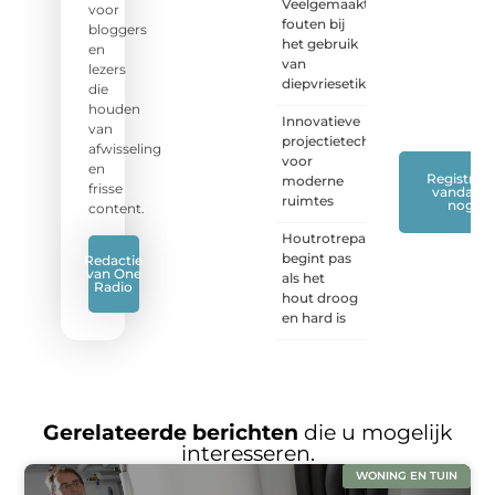
Veelgemaakte
stel je
voor
fouten bij
vraag
bloggers
het gebruik
of blog
en
van
met
lezers
diepvriesetiketten
ons
die
mee.
❞
houden
Innovatieve
van
projectietechnieken
afwisseling
voor
en
Registreer
moderne
frisse
vandaag
ruimtes
nog
content.
Houtrotreparatie
begint pas
Redactie
van One
als het
Radio
hout droog
en hard is
Gerelateerde berichten
die u mogelijk
interesseren.
WONING EN TUIN