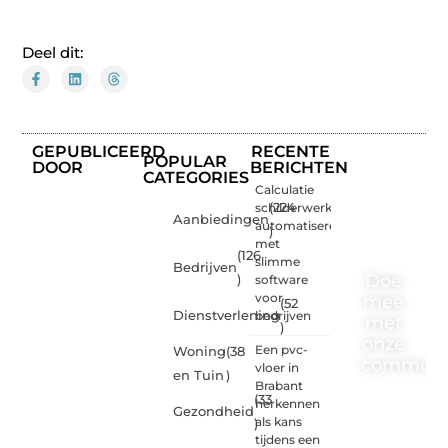
Deel dit:
GEPUBLICEERD
RECENTE
POPULAR
DOOR
BERICHTEN
CATEGORIES
Calculatie
schilderwerk
(224
Aanbiedingen
automatiseren
)
met
(126
slimme
Bedrijven
Doe
)
software
voor
mee
(52
Dienstverlening
bedrijven
met
)
onze
Een pvc-
Woning
(38
communi
vloer in
en Tuin
)
Brabant
(33
One-
herkennen
Gezondheid
radio.nl
als kans
)
is er
tijdens een