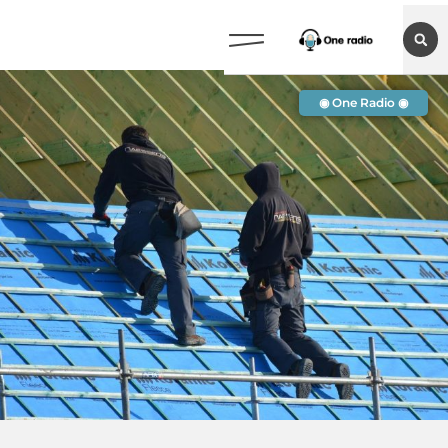
◉ One Radio ◉