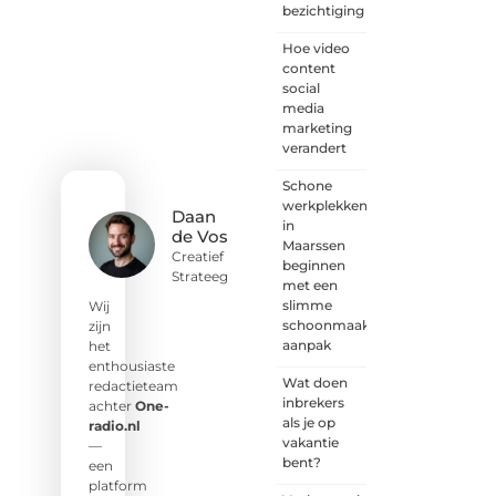
voor
bezichtiging
iedereen
met
Hoe video
een
content
goed
social
idee of
media
een
marketing
frisse
verandert
blik.
Schone
Sluit je
werkplekken
aan bij
Daan
in
onze
de Vos
Maarssen
schrijvers,
Creatief
beginnen
lezers
Strateeg
met een
en
slimme
luisteraars.
Wij
schoonmaak
Wij zijn
zijn
aanpak
benieuwd
het
naar
enthousiaste
Wat doen
jouw
redactieteam
inbrekers
stem!
achter
One-
als je op
radio.nl
vakantie
❝
Deel
—
bent?
je
een
verhaal,
platform