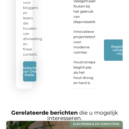
Veelgemaakte
stel je
voor
fouten bij
vraag
bloggers
het gebruik
of blog
en
van
met
lezers
diepvriesetiketten
ons
die
mee.
❞
houden
Innovatieve
van
projectietechnieken
afwisseling
voor
en
Registreer
moderne
frisse
vandaag
ruimtes
nog
content.
Houtrotreparatie
begint pas
Redactie
van One
als het
Radio
hout droog
en hard is
Gerelateerde berichten
die u mogelijk
interesseren.
ELECTRONICA EN COMPUTERS