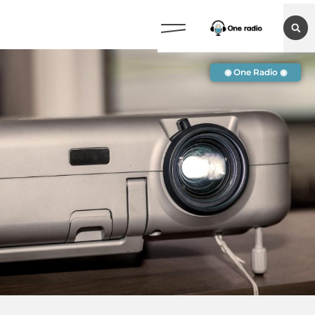
◉ One Radio ◉