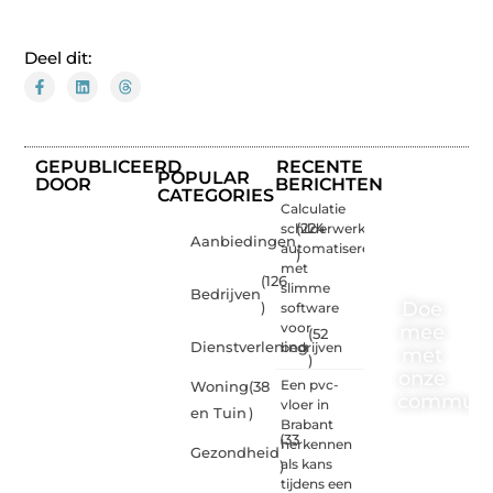
Deel dit:
GEPUBLICEERD
RECENTE
POPULAR
DOOR
BERICHTEN
CATEGORIES
Calculatie
schilderwerk
(224
Aanbiedingen
automatiseren
)
met
(126
slimme
Bedrijven
Doe
)
software
voor
mee
(52
Dienstverlening
bedrijven
met
)
onze
Een pvc-
Woning
(38
communi
vloer in
en Tuin
)
Brabant
(33
One-
herkennen
Gezondheid
radio.nl
als kans
)
is er
tijdens een