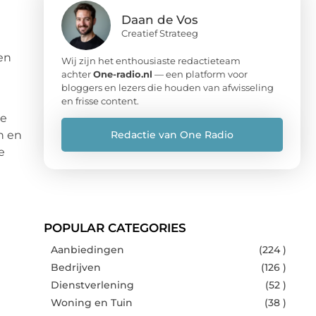
Daan de Vos
Creatief Strateeg
en
Wij zijn het enthousiaste redactieteam
achter
One-radio.nl
— een platform voor
bloggers en lezers die houden van afwisseling
en frisse content.
te
Redactie van One Radio
n en
e
POPULAR CATEGORIES
Aanbiedingen
(224 )
Bedrijven
(126 )
Dienstverlening
(52 )
Woning en Tuin
(38 )