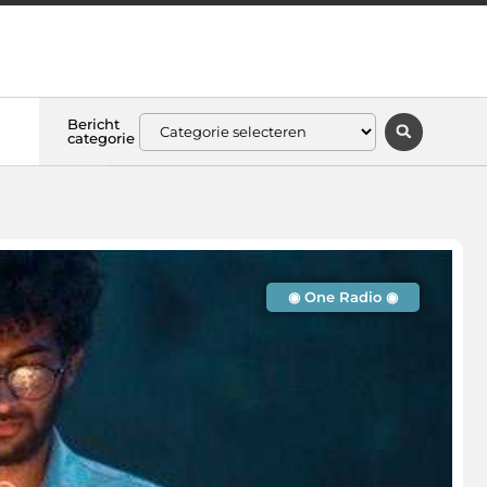
Bericht
categorie
◉ One Radio ◉