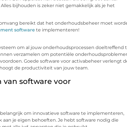
les bijhouden is zeker niet gemakkelijk als je het
e omvang bereikt dat het onderhoudsbeheer moet word
ment software
te implementeren!
systeem om al jouw onderhoudsprocessen doeltreffend 
bronnen verzamelen om potentiële onderhoudsprobleme
 voordoen. Goede software voor activabeheer verlengt d
erhoogt de productiviteit van jouw team.
n van software voor
is belangrijk om innovatieve software te implementeren,
k aan je eigen behoeften. Je hebt software nodig die
met alle ivd-apparaten die je gebruikt.