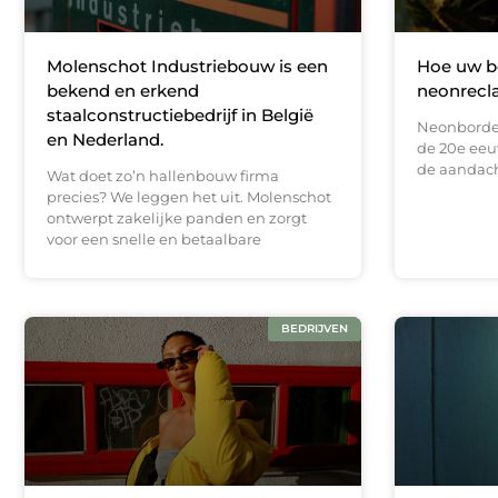
Molenschot Industriebouw is een
Hoe uw be
bekend en erkend
neonrecl
staalconstructiebedrijf in België
Neonborden
en Nederland.
de 20e eeu
de aandacht
Wat doet zo’n hallenbouw firma
precies? We leggen het uit. Molenschot
ontwerpt zakelijke panden en zorgt
voor een snelle en betaalbare
BEDRIJVEN