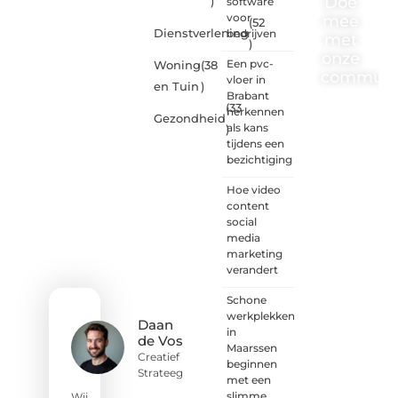
Doe
)
software
voor
mee
(52
Dienstverlening
bedrijven
met
)
onze
Een pvc-
Woning
(38
communi
vloer in
en Tuin
)
Brabant
(33
One-
herkennen
Gezondheid
radio.nl
als kans
)
is er
tijdens een
voor
bezichtiging
iedereen
met
Hoe video
een
content
goed
social
idee of
media
een
marketing
frisse
verandert
blik.
Schone
Sluit je
werkplekken
aan bij
Daan
in
onze
de Vos
Maarssen
schrijvers,
Creatief
beginnen
lezers
Strateeg
met een
en
slimme
luisteraars.
Wij