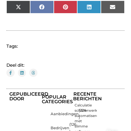
X
Facebook
Pinterest
LinkedIn
Email
(Twitter)
Tags:
Deel dit:
GEPUBLICEERD
RECENTE
POPULAR
DOOR
BERICHTEN
CATEGORIES
Calculatie
schilderwerk
(224
Aanbiedingen
automatiseren
)
met
(126
slimme
Bedrijven