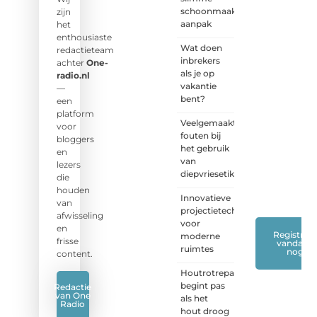
schoonmaak
Wij zijn
zijn
aanpak
benieuwd
het
naar
enthousiaste
Wat doen
jouw
redactieteam
inbrekers
stem!
achter
One-
als je op
radio.nl
vakantie
❝
Deel
—
bent?
je
een
verhaal,
platform
Veelgemaakte
stel je
voor
fouten bij
vraag
bloggers
het gebruik
of blog
en
van
met
lezers
diepvriesetiketten
ons
die
mee.
❞
houden
Innovatieve
van
projectietechnieken
afwisseling
voor
en
Registreer
moderne
frisse
vandaag
ruimtes
nog
content.
Houtrotreparatie
begint pas
Redactie
van One
als het
Radio
hout droog