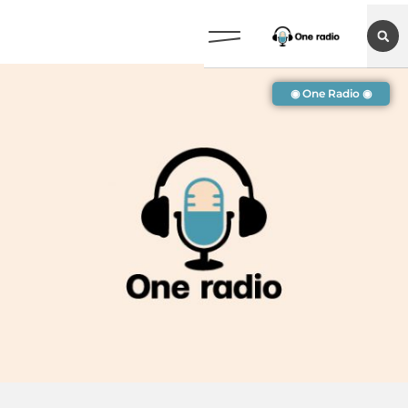
◉ One Radio ◉