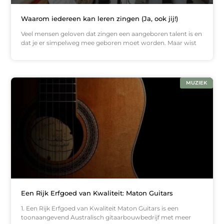
Waarom iedereen kan leren zingen (Ja, ook jij!)
Veel mensen geloven dat zingen een aangeboren talent is en
dat je er simpelweg mee geboren moet worden. Maar wist
MUZIEK
Een Rijk Erfgoed van Kwaliteit: Maton Guitars
1. Een Rijk Erfgoed van Kwaliteit Maton Guitars is een
toonaangevend Australisch gitaarbouwbedrijf met meer