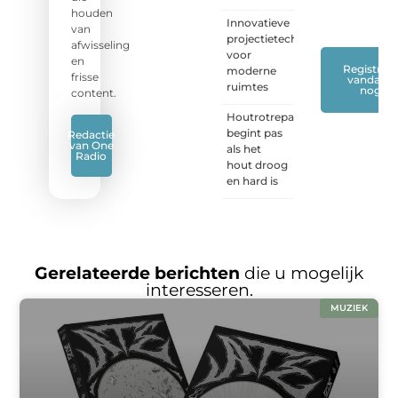
mee.
❞
houden
Innovatieve
van
projectietechnieken
afwisseling
voor
en
Registreer
moderne
frisse
vandaag
ruimtes
nog
content.
Houtrotreparatie
begint pas
Redactie
van One
als het
Radio
hout droog
en hard is
Gerelateerde berichten
die u mogelijk
interesseren.
MUZIEK