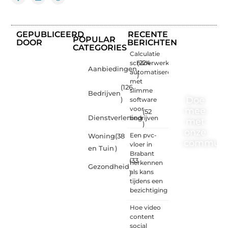
GEPUBLICEERD
RECENTE
POPULAR
DOOR
BERICHTEN
CATEGORIES
Calculatie
schilderwerk
(224
Aanbiedingen
automatiseren
)
met
(126
slimme
Bedrijven
Doe
)
software
voor
mee
(52
Dienstverlening
bedrijven
met
)
onze
Een pvc-
Woning
(38
communi
vloer in
en Tuin
)
Brabant
(33
One-
herkennen
Gezondheid
radio.nl
als kans
)
is er
tijdens een
voor
bezichtiging
iedereen
met
Hoe video
een
content
goed
social