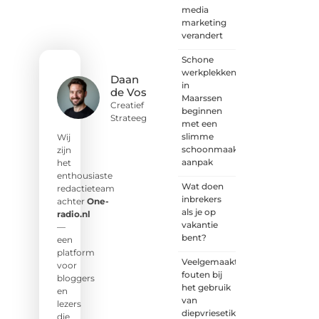
idee of
media
een
marketing
frisse
verandert
blik.
Schone
Sluit je
werkplekken
aan bij
Daan
in
onze
de Vos
Maarssen
schrijvers,
Creatief
beginnen
lezers
Strateeg
met een
en
slimme
luisteraars.
Wij
schoonmaak
Wij zijn
zijn
aanpak
benieuwd
het
naar
enthousiaste
Wat doen
jouw
redactieteam
inbrekers
stem!
achter
One-
als je op
radio.nl
vakantie
❝
Deel
—
bent?
je
een
verhaal,
platform
Veelgemaakte
stel je
voor
fouten bij
vraag
bloggers
het gebruik
of blog
en
van
met
lezers
diepvriesetiketten
ons
die