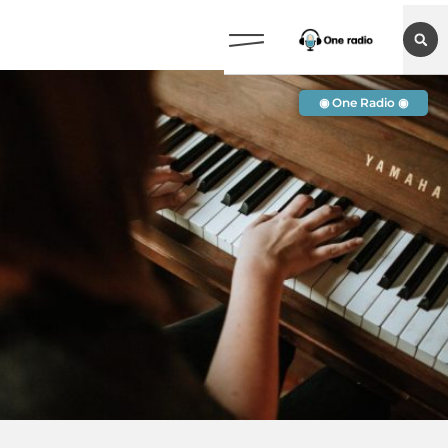
◉ One Radio ◉