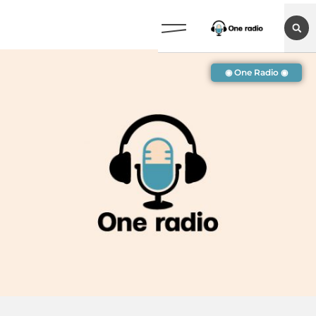
◉ One Radio ◉