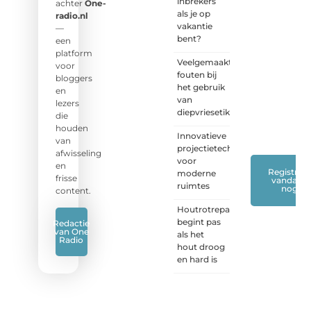
inbrekers
stem!
achter
One-
als je op
radio.nl
vakantie
❝
Deel
—
bent?
je
een
verhaal,
platform
Veelgemaakte
stel je
voor
fouten bij
vraag
bloggers
het gebruik
of blog
en
van
met
lezers
diepvriesetiketten
ons
die
mee.
❞
houden
Innovatieve
van
projectietechnieken
afwisseling
voor
en
Registreer
moderne
frisse
vandaag
ruimtes
nog
content.
Houtrotreparatie
begint pas
Redactie
van One
als het
Radio
hout droog
en hard is