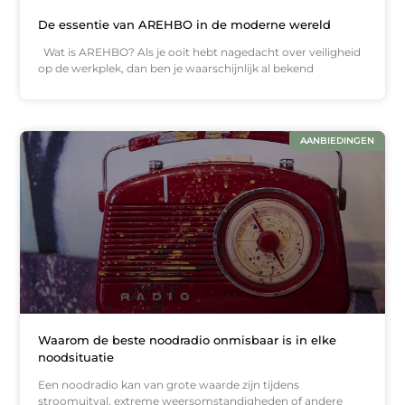
De essentie van AREHBO in de moderne wereld
Wat is AREHBO? Als je ooit hebt nagedacht over veiligheid
op de werkplek, dan ben je waarschijnlijk al bekend
AANBIEDINGEN
Waarom de beste noodradio onmisbaar is in elke
noodsituatie
Een noodradio kan van grote waarde zijn tijdens
stroomuitval, extreme weersomstandigheden of andere