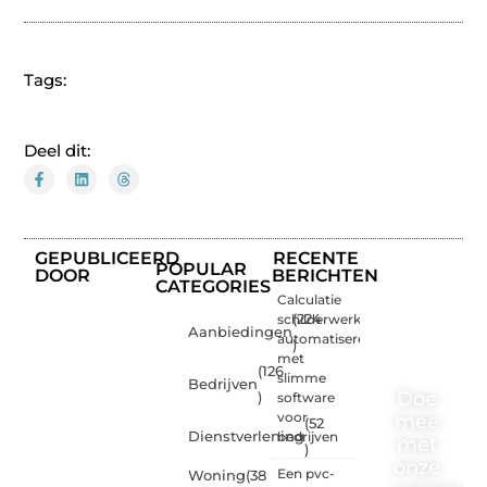
Tags:
Deel dit:
GEPUBLICEERD
RECENTE
POPULAR
DOOR
BERICHTEN
CATEGORIES
Calculatie
schilderwerk
(224
Aanbiedingen
automatiseren
)
met
(126
slimme
Bedrijven
Doe
)
software
voor
mee
(52
Dienstverlening
bedrijven
met
)
onze
Een pvc-
Woning
(38