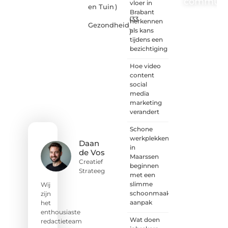
communi
vloer in
en Tuin
)
Brabant
(33
One-
herkennen
Gezondheid
radio.nl
als kans
)
is er
tijdens een
voor
bezichtiging
iedereen
met
Hoe video
een
content
goed
social
idee of
media
een
marketing
frisse
verandert
blik.
Schone
Sluit je
werkplekken
aan bij
Daan
in
onze
de Vos
Maarssen
schrijvers,
Creatief
beginnen
lezers
Strateeg
met een
en
slimme
luisteraars.
Wij
schoonmaak
Wij zijn
zijn
aanpak
benieuwd
het
naar
enthousiaste
Wat doen
jouw
redactieteam