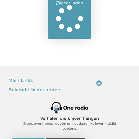
Meer laden
Main Links
Bekende Nederlanders
Linkjes kopen: waarom het verleidelijk is – en waarom je voorzichtig moet zijn
Kan je geld verdienen met een website? Ja – als je het slim doet
Verhalen die blijven hangen
Blogs over trends, ideeën en het dagelijks leven – altijd
boeiend.