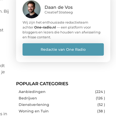
Daan de Vos
. Bij
Creatief Strateeg
Wij zijn het enthousiaste redactieteam
achter
One-radio.nl
— een platform voor
st
bloggers en lezers die houden van afwisseling
en frisse content.
Redactie van One Radio
rdt
 je
POPULAR CATEGORIES
Aanbiedingen
(224 )
Bedrijven
(126 )
Dienstverlening
(52 )
Woning en Tuin
(38 )
s in