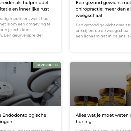
reider als hulpmiddel
Een gezond gewicht me
atie en innerlijke rust
chiropractie: meer dan a
weegschaal
atig mediteert, weet hoe
 het is om een omgeving te
Een gezond gewicht draait ni
rin je echt kunt
om cijfers op de weegschaal
. Een geurverspreider
een lichaam dat in balans is 
GEZONDHEID
 Endodontologische
Alles wat je moet weten 
ingen
honing