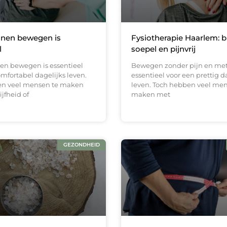
nen bewegen is
Fysiotherapie Haarlem: bli
l
soepel en pijnvrij
n bewegen is essentieel
Bewegen zonder pijn en met
mfortabel dagelijks leven.
essentieel voor een prettig d
en veel mensen te maken
leven. Toch hebben veel men
ijfheid of
maken met
GEZONDHEID