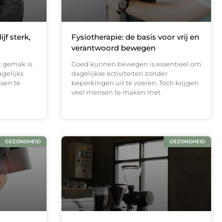
jf sterk,
Fysiotherapie: de basis voor vrij en
verantwoord bewegen
 gemak is
Goed kunnen bewegen is essentieel om
agelijks
dagelijkse activiteiten zonder
sen te
beperkingen uit te voeren. Toch krijgen
veel mensen te maken met
GEZONDHEID
GEZONDHEID