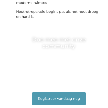
moderne ruimtes
Houtrotreparatie begint pas als het hout droog
en hard is
Doe mee met onze
community
One-radio.nl is er voor iedereen met een goed
idee of een frisse blik. Sluit je aan bij onze
schrijvers, lezers en luisteraars. Wij zijn
benieuwd naar jouw stem!
❝
Deel je verhaal, stel je vraag of blog met
ons mee.
❞
Registreer vandaag nog