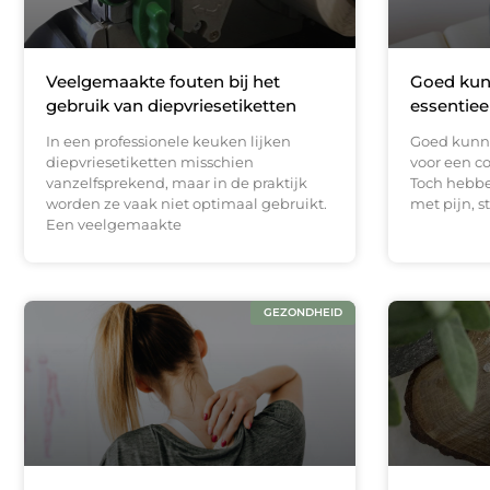
Veelgemaakte fouten bij het
Goed kun
gebruik van diepvriesetiketten
essentiee
In een professionele keuken lijken
Goed kunne
diepvriesetiketten misschien
voor een co
vanzelfsprekend, maar in de praktijk
Toch hebb
worden ze vaak niet optimaal gebruikt.
met pijn, st
Een veelgemaakte
GEZONDHEID