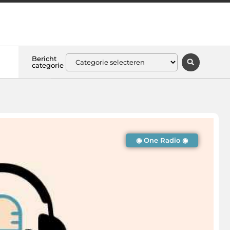
Bericht
categorie
◉ One Radio ◉