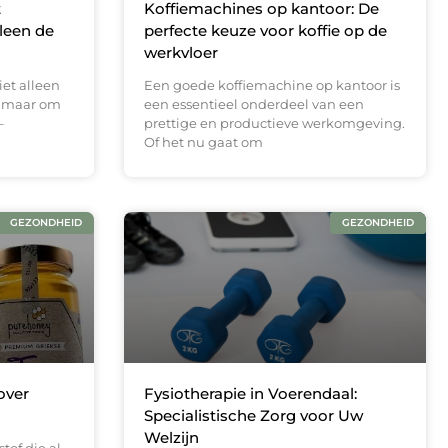
t
Koffiemachines op kantoor: De
lleen de
perfecte keuze voor koffie op de
werkvloer
et alleen
Een goede koffiemachine op kantoor is
, maar om
een essentieel onderdeel van een
–
prettige en productieve werkomgeving.
Of het nu gaat om
GEZONDHEID
GEZONDHEID
over
Fysiotherapie in Voerendaal:
Specialistische Zorg voor Uw
Welzijn