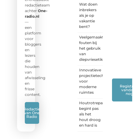
Wat doen
jouw
redactieteam
inbrekers
stem!
achter
One-
als je op
radio.nl
vakantie
❝
Deel
—
bent?
je
een
verhaal,
platform
Veelgemaakte
stel je
voor
fouten bij
vraag
bloggers
het gebruik
of blog
en
van
met
lezers
diepvriesetiketten
ons
die
mee.
❞
houden
Innovatieve
van
projectietechnieken
afwisseling
voor
en
Registreer
moderne
frisse
vandaag
ruimtes
nog
content.
Houtrotreparatie
begint pas
Redactie
van One
als het
Radio
hout droog
en hard is