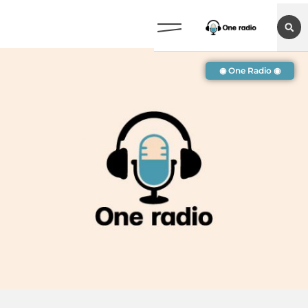
◉ One Radio ◉