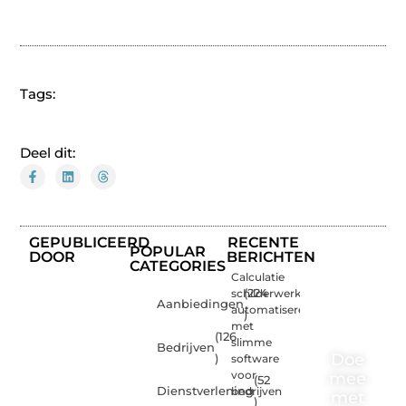
Tags:
Deel dit:
GEPUBLICEERD
RECENTE
POPULAR
DOOR
BERICHTEN
CATEGORIES
Calculatie
schilderwerk
(224
Aanbiedingen
automatiseren
)
met
(126
slimme
Bedrijven
Doe
)
software
voor
mee
(52
Dienstverlening
bedrijven
met
)