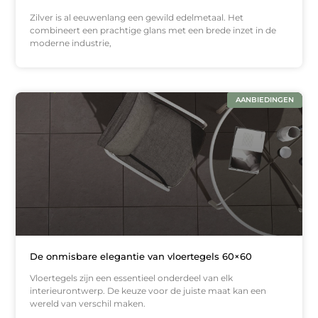
Zilver is al eeuwenlang een gewild edelmetaal. Het
combineert een prachtige glans met een brede inzet in de
moderne industrie,
AANBIEDINGEN
De onmisbare elegantie van vloertegels 60×60
Vloertegels zijn een essentieel onderdeel van elk
interieurontwerp. De keuze voor de juiste maat kan een
wereld van verschil maken.