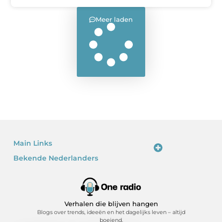
Meer laden
Main Links
Bekende Nederlanders
Linkjes kopen: waarom het verleidelijk is – en waarom je voorzichtig moet zijn
Kan je geld verdienen met een website? Ja – als je het slim doet
Verhalen die blijven hangen
Blogs over trends, ideeën en het dagelijks leven – altijd
boeiend.