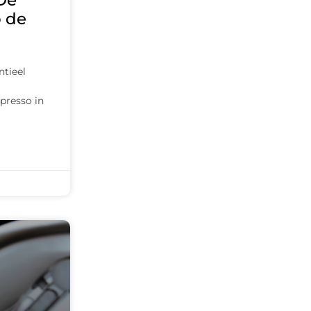
De
p de
ntieel
presso in