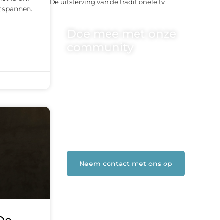
De uitsterving van de traditionele tv
tspannen.
Doe mee met onze
community
One-radio.nl is er voor iedereen met
een goed idee of een frisse blik. Sluit je
aan bij onze schrijvers, lezers en
luisteraars. Wij zijn benieuwd naar
jouw stem!
❝
Deel je verhaal, stel je vraag of blog
met ons mee.
❞
Neem contact met ons op