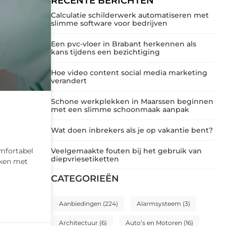
RECENTE BERICHTEN
Calculatie schilderwerk automatiseren met
slimme software voor bedrijven
Een pvc-vloer in Brabant herkennen als
kans tijdens een bezichtiging
Hoe video content social media marketing
verandert
Schone werkplekken in Maarssen beginnen
met een slimme schoonmaak aanpak
Wat doen inbrekers als je op vakantie bent?
mfortabel
Veelgemaakte fouten bij het gebruik van
diepvriesetiketten
aken met
CATEGORIEËN
Aanbiedingen
(224)
Alarmsysteem
(3)
Architectuur
(6)
Auto’s en Motoren
(16)