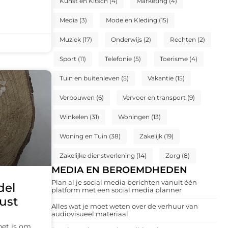
Kunst en Kitsch
(4)
Marketing
(4)
Media
(3)
Mode en Kleding
(15)
Muziek
(17)
Onderwijs
(2)
Rechten
(2)
Sport
(11)
Telefonie
(5)
Toerisme
(4)
Tuin en buitenleven
(5)
Vakantie
(15)
Verbouwen
(6)
Vervoer en transport
(9)
Winkelen
(31)
Woningen
(13)
Woning en Tuin
(38)
Zakelijk
(19)
Zakelijke dienstverlening
(14)
Zorg
(8)
MEDIA EN BEROEMDHEDEN
Plan al je social media berichten vanuit één
del
platform met een social media planner
rust
Alles wat je moet weten over de verhuur van
audiovisueel materiaal
het is om