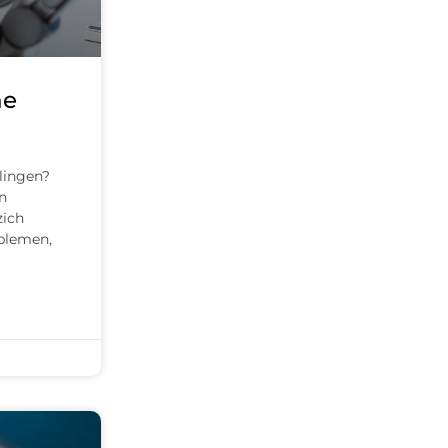
he
lingen?
n
zich
oblemen,