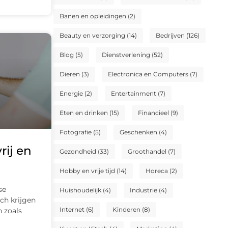
Banen en opleidingen
(2)
Beauty en verzorging
(14)
Bedrijven
(126)
Blog
(5)
Dienstverlening
(52)
Dieren
(3)
Electronica en Computers
(7)
Energie
(2)
Entertainment
(7)
Eten en drinken
(15)
Financieel
(9)
Fotografie
(5)
Geschenken
(4)
rij en
Gezondheid
(33)
Groothandel
(7)
Hobby en vrije tijd
(14)
Horeca
(2)
se
Huishoudelijk
(4)
Industrie
(4)
och krijgen
Internet
(6)
Kinderen
(8)
 zoals