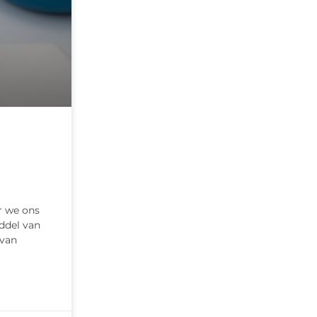
r we ons
ddel van
 van