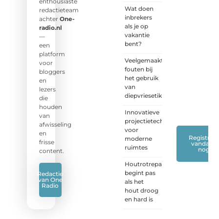
naar
enthousiaste
Wat doen
jouw
redactieteam
inbrekers
stem!
achter
One-
als je op
radio.nl
vakantie
❝
Deel
—
bent?
je
een
verhaal,
platform
Veelgemaakte
stel je
voor
fouten bij
vraag
bloggers
het gebruik
of blog
en
van
met
lezers
diepvriesetiketten
ons
die
mee.
❞
houden
Innovatieve
van
projectietechnieken
afwisseling
voor
en
Registreer
moderne
frisse
vandaag
ruimtes
nog
content.
Houtrotreparatie
begint pas
Redactie
van One
als het
Radio
hout droog
en hard is