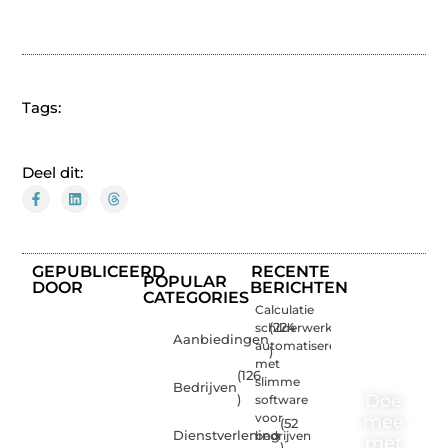
Tags:
Deel dit:
GEPUBLICEERD
RECENTE
POPULAR
DOOR
BERICHTEN
CATEGORIES
Calculatie
schilderwerk
(224
Aanbiedingen
automatiseren
)
met
(126
slimme
Bedrijven
Doe
)
software
voor
mee
(52
Dienstverlening
bedrijven
met
)