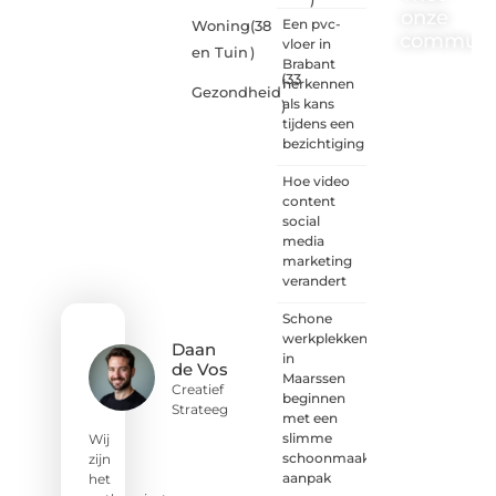
onze
Een pvc-
Woning
(38
communi
vloer in
en Tuin
)
Brabant
(33
One-
herkennen
Gezondheid
radio.nl
als kans
)
is er
tijdens een
voor
bezichtiging
iedereen
met
Hoe video
een
content
goed
social
idee of
media
een
marketing
frisse
verandert
blik.
Schone
Sluit je
werkplekken
aan bij
Daan
in
onze
de Vos
Maarssen
schrijvers,
Creatief
beginnen
lezers
Strateeg
met een
en
slimme
luisteraars.
Wij
schoonmaak
Wij zijn
zijn
aanpak
benieuwd
het