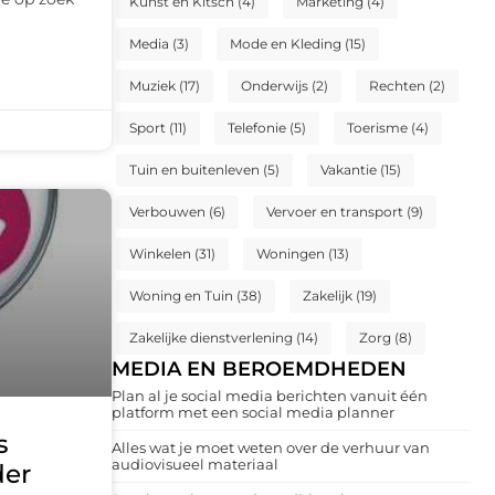
Kunst en Kitsch
(4)
Marketing
(4)
Media
(3)
Mode en Kleding
(15)
Muziek
(17)
Onderwijs
(2)
Rechten
(2)
Sport
(11)
Telefonie
(5)
Toerisme
(4)
Tuin en buitenleven
(5)
Vakantie
(15)
Verbouwen
(6)
Vervoer en transport
(9)
Winkelen
(31)
Woningen
(13)
Woning en Tuin
(38)
Zakelijk
(19)
Zakelijke dienstverlening
(14)
Zorg
(8)
MEDIA EN BEROEMDHEDEN
Plan al je social media berichten vanuit één
platform met een social media planner
s
Alles wat je moet weten over de verhuur van
audiovisueel materiaal
der