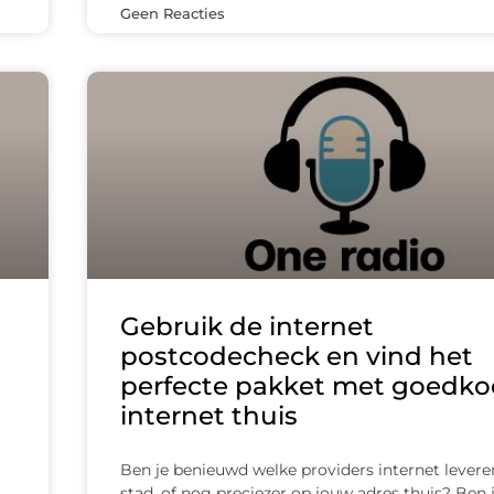
Geen Reacties
Gebruik de internet
postcodecheck en vind het
perfecte pakket met goedk
internet thuis
Ben je benieuwd welke providers internet levere
stad, of nog preciezer op jouw adres thuis? Ben 