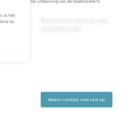
De uitsterving van de traditionele tv
o is het
Doe mee met onze
line te
community
One-radio.nl is er voor iedereen met
een goed idee of een frisse blik. Sluit je
aan bij onze schrijvers, lezers en
luisteraars. Wij zijn benieuwd naar
jouw stem!
❝
Deel je verhaal, stel je vraag of blog
met ons mee.
❞
Neem contact met ons op