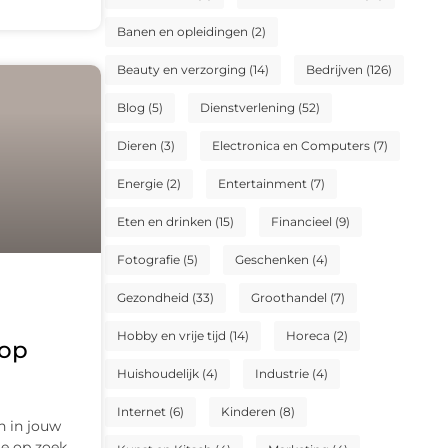
Banen en opleidingen
(2)
Beauty en verzorging
(14)
Bedrijven
(126)
Blog
(5)
Dienstverlening
(52)
Dieren
(3)
Electronica en Computers
(7)
Energie
(2)
Entertainment
(7)
Eten en drinken
(15)
Financieel
(9)
Fotografie
(5)
Geschenken
(4)
Gezondheid
(33)
Groothandel
(7)
Hobby en vrije tijd
(14)
Horeca
(2)
oop
Huishoudelijk
(4)
Industrie
(4)
Internet
(6)
Kinderen
(8)
n in jouw
je op zoek