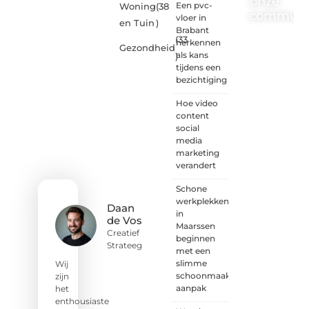
onze
Een pvc-
Woning
(38
communi
vloer in
en Tuin
)
Brabant
(33
One-
herkennen
Gezondheid
radio.nl
als kans
)
is er
tijdens een
voor
bezichtiging
iedereen
met
Hoe video
een
content
goed
social
idee of
media
een
marketing
frisse
verandert
blik.
Schone
Sluit je
werkplekken
aan bij
Daan
in
onze
de Vos
Maarssen
schrijvers,
Creatief
beginnen
lezers
Strateeg
met een
en
slimme
luisteraars.
Wij
schoonmaak
Wij zijn
zijn
aanpak
benieuwd
het
naar
enthousiaste