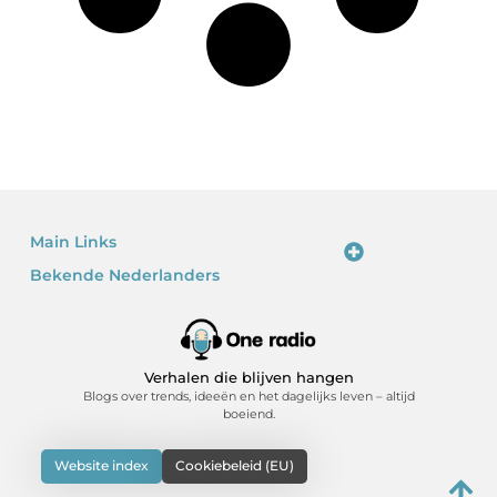
Main Links
Bekende Nederlanders
Linkjes kopen: waarom het verleidelijk is – en waarom je voorzichtig moet zijn
Kan je geld verdienen met een website? Ja – als je het slim doet
Verhalen die blijven hangen
Blogs over trends, ideeën en het dagelijks leven – altijd
boeiend.
Website index
Cookiebeleid (EU)