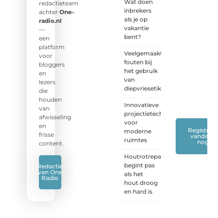
Wat doen
jouw
redactieteam
inbrekers
stem!
achter
One-
als je op
radio.nl
vakantie
❝
Deel
—
bent?
je
een
verhaal,
platform
Veelgemaakte
stel je
voor
fouten bij
vraag
bloggers
het gebruik
of blog
en
van
met
lezers
diepvriesetiketten
ons
die
mee.
❞
houden
Innovatieve
van
projectietechnieken
afwisseling
voor
en
Registreer
moderne
frisse
vandaag
ruimtes
nog
content.
Houtrotreparatie
begint pas
Redactie
van One
als het
Radio
hout droog
en hard is