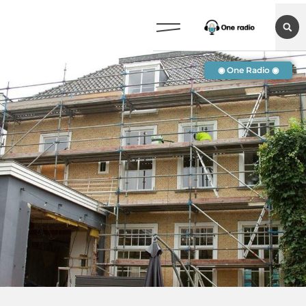
◉ One Radio ◉