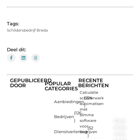
Tags:
Schildersbedrijf Breda
Deel dit:
GEPUBLICEERD
RECENTE
POPULAR
DOOR
BERICHTEN
CATEGORIES
Calculatie
schilderwerk
(224
Aanbiedingen
automatiseren
)
met
(126
slimme
Bedrijven
Doe
)
software
voor
mee
(52
Dienstverlening
bedrijven
met
)