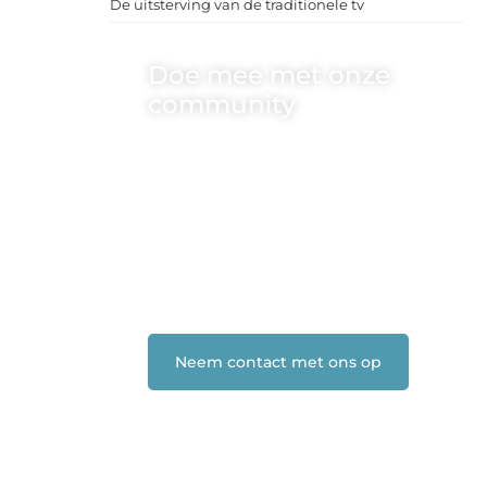
De uitsterving van de traditionele tv
Doe mee met onze
community
One-radio.nl is er voor iedereen met
een goed idee of een frisse blik. Sluit je
aan bij onze schrijvers, lezers en
luisteraars. Wij zijn benieuwd naar
jouw stem!
❝
Deel je verhaal, stel je vraag of blog
met ons mee.
❞
Neem contact met ons op