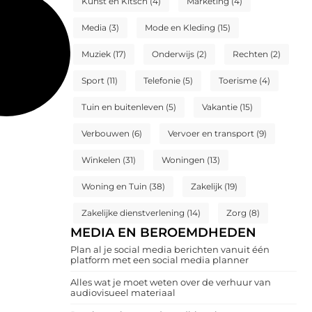
Kunst en Kitsch
(4)
Marketing
(4)
Media
(3)
Mode en Kleding
(15)
Muziek
(17)
Onderwijs
(2)
Rechten
(2)
Sport
(11)
Telefonie
(5)
Toerisme
(4)
Tuin en buitenleven
(5)
Vakantie
(15)
Verbouwen
(6)
Vervoer en transport
(9)
Winkelen
(31)
Woningen
(13)
Woning en Tuin
(38)
Zakelijk
(19)
Zakelijke dienstverlening
(14)
Zorg
(8)
MEDIA EN BEROEMDHEDEN
Plan al je social media berichten vanuit één
platform met een social media planner
Alles wat je moet weten over de verhuur van
audiovisueel materiaal