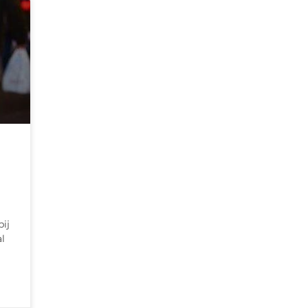
bij
l