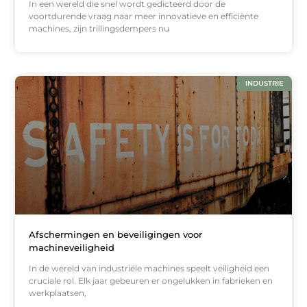
In een wereld die snel wordt gedicteerd door de
voortdurende vraag naar meer innovatieve en efficiënte
machines, zijn trillingsdempers nu
INDUSTRIE
Afschermingen en beveiligingen voor
machineveiligheid
In de wereld van industriële machines speelt veiligheid een
cruciale rol. Elk jaar gebeuren er ongelukken in fabrieken en
werkplaatsen,