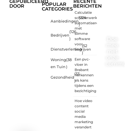
GEPUBLICEERD
RECENTE
POPULAR
DOOR
BERICHTEN
CATEGORIES
Calculatie
schilderwerk
(224
Aanbiedingen
automatiseren
)
met
(126
slimme
Bedrijven
Doe
)
software
voor
mee
(52
Dienstverlening
bedrijven
met
)
onze
Een pvc-
Woning
(38
communi
vloer in
en Tuin
)
Brabant
(33
One-
herkennen
Gezondheid
radio.nl
als kans
)
is er
tijdens een
voor
bezichtiging
iedereen
met
Hoe video
een
content
goed
social
idee of
media
een
marketing
frisse
verandert