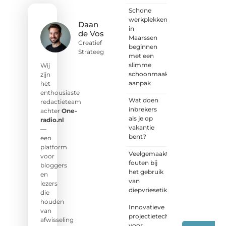
blik.
Schone
Sluit je
werkplekken
aan bij
Daan
in
onze
de Vos
Maarssen
schrijvers,
Creatief
beginnen
lezers
Strateeg
met een
en
slimme
luisteraars.
Wij
schoonmaak
Wij zijn
zijn
aanpak
benieuwd
het
naar
enthousiaste
Wat doen
jouw
redactieteam
inbrekers
stem!
achter
One-
als je op
radio.nl
vakantie
❝
Deel
—
bent?
je
een
verhaal,
platform
Veelgemaakte
stel je
voor
fouten bij
vraag
bloggers
het gebruik
of blog
en
van
met
lezers
diepvriesetiketten
ons
die
mee.
❞
houden
Innovatieve
van
projectietechnieken
afwisseling
voor