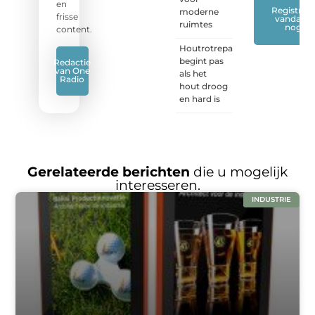
en
Registreer
moderne
frisse
vandaag
ruimtes
nog
content.
Houtrotreparatie
begint pas
Redactie
van One
als het
Radio
hout droog
en hard is
Gerelateerde berichten
die u mogelijk
interesseren.
INDUSTRIE