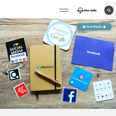
◉ One Radio ◉