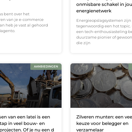
onmisbare schakel in jo
energienetwerk
eus bent over het
ren van je e-commerce
Energieopslagsystemen zijn
an heb je vast al gehoord
tegenwoordig een hot topic. 
Magento.
een tech-enthousiasteling b
duurzame pionier of gewoo
die zijn
AANBIEDINGEN
sen van een latei is een
Zilveren munten: een vee
stap in veel bouw- en
keuze voor belegger en
projecten. Of je nu een d
verzamelaar