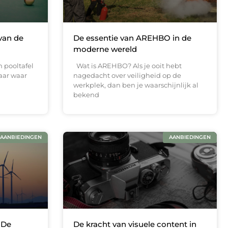
van de
De essentie van AREHBO in de
moderne wereld
 pooltafel
Wat is AREHBO? Als je ooit hebt
aar waar
nagedacht over veiligheid op de
werkplek, dan ben je waarschijnlijk al
bekend
AANBIEDINGEN
AANBIEDINGEN
 De
De kracht van visuele content in