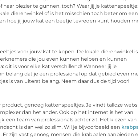
f haar plezier te gunnen, toch? Waar jij je kattenspeeltje
okale dierenwinkel of is het misschien toch beter om een
teen hoe jij jouw kat een beetje tevreden kunt houden m
eltjes voor jouw kat te kopen. De lokale dierenwinkel is
 werknemers die jou even kunnen helpen en kunnen
 dit is voor elke kat verschillend! Wanneer jij je
 van belang dat je een professional op dat gebied even m
jes is van uiterst belang. Neem daar dus de tijd voor!
er product, genoeg kattenspeeltjes. Je vindt talloze webs
mplexer dan het ander. Ook op het internet is het van
ijk een team van professionals achter zit. Het kiezen van
andacht is dan wel zo slim. Wil je bijvoorbeeld een
krabp
t. Er zijn vast genoeg mensen die krabpalen aanbieden 