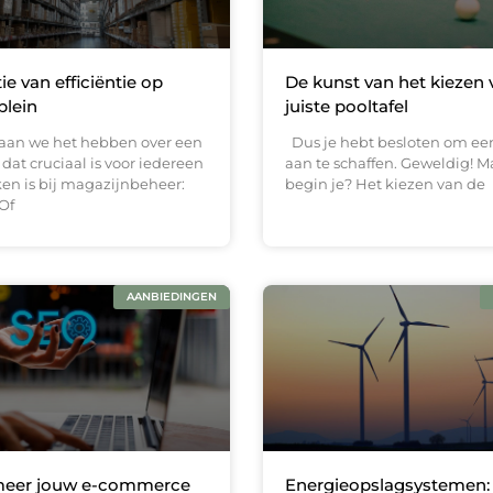
ie van efficiëntie op
De kunst van het kiezen 
plein
juiste pooltafel
an we het hebben over een
Dus je hebt besloten om een
at cruciaal is voor iedereen
aan te schaffen. Geweldig! M
ken is bij magazijnbeheer:
begin je? Het kiezen van de
 Of
AANBIEDINGEN
meer jouw e-commerce
Energieopslagsystemen: