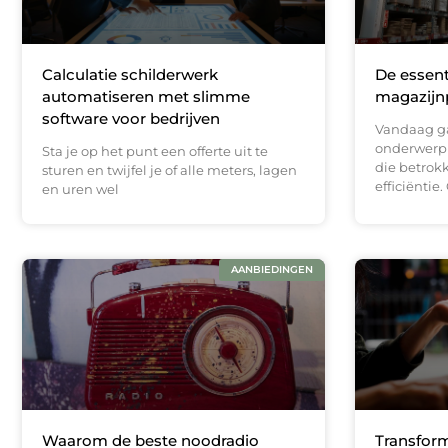
Calculatie schilderwerk
De essent
automatiseren met slimme
magazijn
software voor bedrijven
Vandaag ga
onderwerp d
Sta je op het punt een offerte uit te
die betrok
sturen en twijfel je of alle meters, lagen
efficiëntie.
en uren wel
AANBIEDINGEN
Waarom de beste noodradio
Transfor