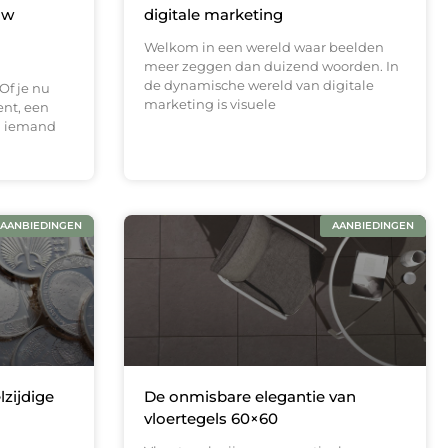
uw
digitale marketing
Welkom in een wereld waar beelden
meer zeggen dan duizend woorden. In
de dynamische wereld van digitale
Of je nu
marketing is visuele
ent, een
n iemand
AANBIEDINGEN
AANBIEDINGEN
lzijdige
De onmisbare elegantie van
vloertegels 60×60