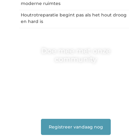
moderne ruimtes
Houtrotreparatie begint pas als het hout droog
en hard is
Doe mee met onze
community
One-radio.nl is er voor iedereen met een goed
idee of een frisse blik. Sluit je aan bij onze
schrijvers, lezers en luisteraars. Wij zijn
benieuwd naar jouw stem!
❝
Deel je verhaal, stel je vraag of blog met
ons mee.
❞
Registreer vandaag nog