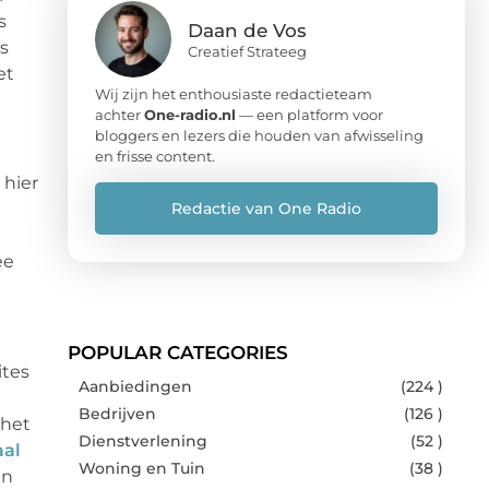
s
Daan de Vos
s
Creatief Strateeg
et
Wij zijn het enthousiaste redactieteam
achter
One-radio.nl
— een platform voor
bloggers en lezers die houden van afwisseling
en frisse content.
 hier
Redactie van One Radio
ee
POPULAR CATEGORIES
ites
Aanbiedingen
(224 )
Bedrijven
(126 )
 het
Dienstverlening
(52 )
aal
Woning en Tuin
(38 )
en