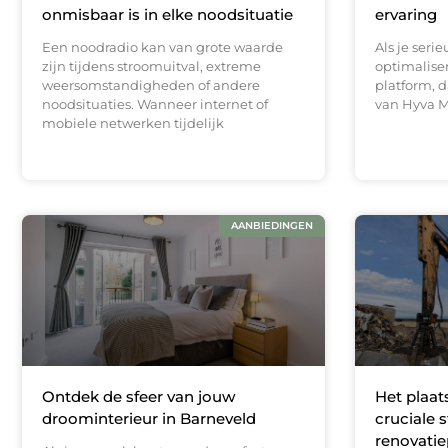
onmisbaar is in elke noodsituatie
ervaring
Een noodradio kan van grote waarde
Als je seri
zijn tijdens stroomuitval, extreme
optimalise
weersomstandigheden of andere
platform, d
noodsituaties. Wanneer internet of
van Hyva 
mobiele netwerken tijdelijk
AANBIEDINGEN
Ontdek de sfeer van jouw
Het plaat
droominterieur in Barneveld
cruciale 
renovatie