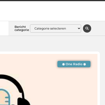
Bericht
categorie
◉ One Radio ◉