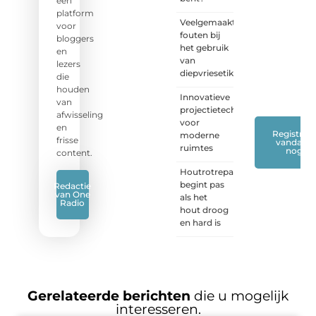
een
verhaal,
platform
Veelgemaakte
stel je
voor
fouten bij
vraag
bloggers
het gebruik
of blog
en
van
met
lezers
diepvriesetiketten
ons
die
mee.
❞
houden
Innovatieve
van
projectietechnieken
afwisseling
voor
en
Registreer
moderne
frisse
vandaag
ruimtes
nog
content.
Houtrotreparatie
begint pas
Redactie
van One
als het
Radio
hout droog
en hard is
Gerelateerde berichten
die u mogelijk
interesseren.