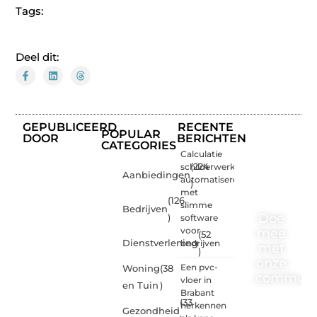
Tags:
Deel dit:
GEPUBLICEERD
RECENTE
POPULAR
DOOR
BERICHTEN
CATEGORIES
Calculatie
schilderwerk
(224
Aanbiedingen
automatiseren
)
met
(126
slimme
Bedrijven
Doe
)
software
voor
mee
(52
Dienstverlening
bedrijven
met
)
onze
Een pvc-
Woning
(38
communi
vloer in
en Tuin
)
Brabant
(33
One-
herkennen
Gezondheid
radio.nl