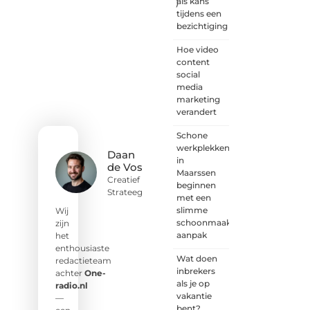
als kans
)
is er
tijdens een
voor
bezichtiging
iedereen
met
Hoe video
een
content
goed
social
idee of
media
een
marketing
frisse
verandert
blik.
Schone
Sluit je
werkplekken
aan bij
Daan
in
onze
de Vos
Maarssen
schrijvers,
Creatief
beginnen
lezers
Strateeg
met een
en
slimme
luisteraars.
Wij
schoonmaak
Wij zijn
zijn
aanpak
benieuwd
het
naar
enthousiaste
Wat doen
jouw
redactieteam
inbrekers
stem!
achter
One-
als je op
radio.nl
vakantie
❝
Deel
—
bent?
je