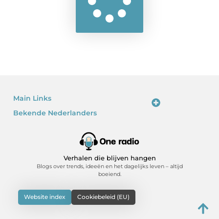
Main Links
Bekende Nederlanders
Linkjes kopen: waarom het verleidelijk is – en waarom je voorzichtig moet zijn
Kan je geld verdienen met een website? Ja – als je het slim doet
Verhalen die blijven hangen
Blogs over trends, ideeën en het dagelijks leven – altijd
boeiend.
Website index
Cookiebeleid (EU)