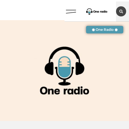
◉ One Radio ◉