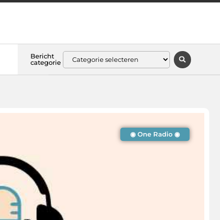
Bericht
categorie
◉ One Radio ◉