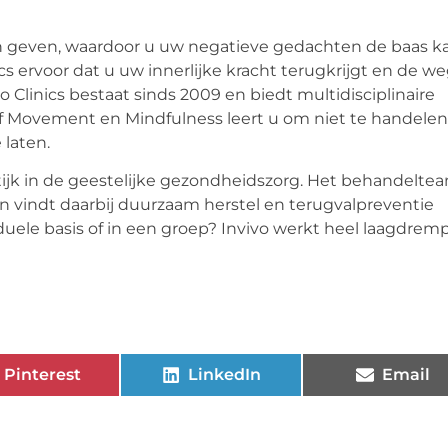
en geven, waardoor u uw negatieve gedachten de baas k
ics ervoor dat u uw innerlijke kracht terugkrijgt en de w
 Clinics bestaat sinds 2009 en biedt multidisciplinaire
 Movement en Mindfulness leert u om niet te handelen
laten.
tijk in de geestelijke gezondheidszorg. Het behandelte
en vindt daarbij duurzaam herstel en terugvalpreventie
iduele basis of in een groep? Invivo werkt heel laagdremp
Pinterest
LinkedIn
Email