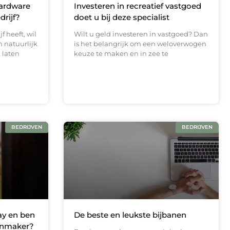
Hardware
Investeren in recreatief vastgoed
drijf?
doet u bij deze specialist
f heeft, wil
Wilt u geld investeren in vastgoed? Dan
n natuurlijk
is het belangrijk om een weloverwogen
 laten
keuze te maken en in zee te
BEDRIJVEN
BEDRIJVEN
ay en ben
De beste en leukste bijbanen
tenmaker?