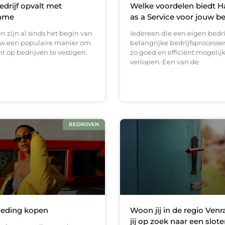
drijf opvalt met
Welke voordelen biedt 
ame
as a Service voor jouw be
 zijn al sinds het begin van
Iedereen die een eigen bedrij
w een populaire manier om
belangrijke bedrijfsprocesse
 op bedrijven te vestigen.
zo goed en efficiënt mogelijk
verlopen. Een van de
BEDRIJVEN
leding kopen
Woon jij in de regio Venr
jij op zoek naar een slo