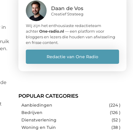
Daan de Vos
Creatief Strateeg
Wij zijn het enthousiaste redactieteam
 in
achter
One-radio.nl
— een platform voor
bloggers en lezers die houden van afwisseling
ruik
en frisse content.
en.
Redactie van One Radio
 de
POPULAR CATEGORIES
t
Aanbiedingen
(224 )
Bedrijven
(126 )
Dienstverlening
(52 )
Woning en Tuin
(38 )