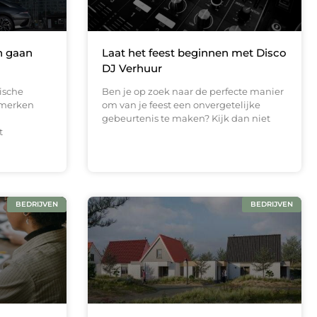
n gaan
Laat het feest beginnen met Disco
DJ Verhuur
ische
Ben je op zoek naar de perfecte manier
tomerken
om van je feest een onvergetelijke
gebeurtenis te maken? Kijk dan niet
t
BEDRIJVEN
BEDRIJVEN