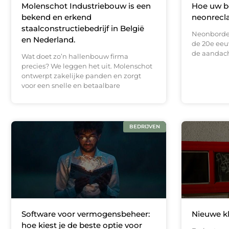
Molenschot Industriebouw is een
Hoe uw be
bekend en erkend
neonrecl
staalconstructiebedrijf in België
Neonborden
en Nederland.
de 20e eeu
de aandacht
Wat doet zo’n hallenbouw firma
precies? We leggen het uit. Molenschot
ontwerpt zakelijke panden en zorgt
voor een snelle en betaalbare
BEDRIJVEN
Software voor vermogensbeheer:
Nieuwe k
hoe kiest je de beste optie voor