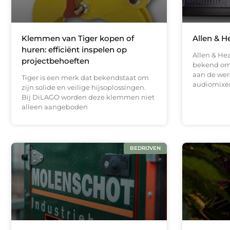
Klemmen van Tiger kopen of
Allen & H
huren: efficiënt inspelen op
Allen & He
projectbehoeften
bekend om 
aan de wer
Tiger is een merk dat bekendstaat om
audiomixers
zijn solide en veilige hijsoplossingen.
Bij DiLAGO worden deze klemmen niet
alleen aangeboden
BEDRIJVEN