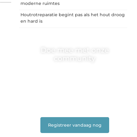
moderne ruimtes
Houtrotreparatie begint pas als het hout droog
en hard is
Doe mee met onze
community
One-radio.nl is er voor iedereen met een goed
idee of een frisse blik. Sluit je aan bij onze
schrijvers, lezers en luisteraars. Wij zijn
benieuwd naar jouw stem!
❝
Deel je verhaal, stel je vraag of blog met
ons mee.
❞
Registreer vandaag nog