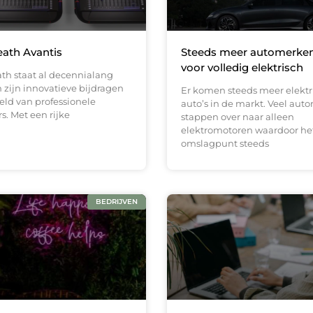
eath Avantis
Steeds meer automerke
voor volledig elektrisch
ath staat al decennialang
zijn innovatieve bijdragen
Er komen steeds meer elektr
eld van professionele
auto’s in de markt. Veel au
. Met een rijke
stappen over naar alleen
elektromotoren waardoor he
omslagpunt steeds
BEDRIJVEN