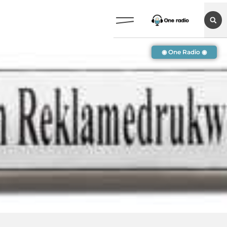
◉ One Radio ◉