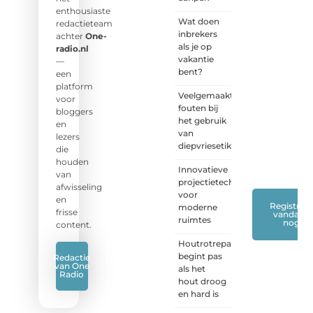
naar
enthousiaste
Wat doen
jouw
redactieteam
inbrekers
stem!
achter
One-
als je op
radio.nl
vakantie
❝
Deel
—
bent?
je
een
verhaal,
platform
Veelgemaakte
stel je
voor
fouten bij
vraag
bloggers
het gebruik
of blog
en
van
met
lezers
diepvriesetiketten
ons
die
mee.
❞
houden
Innovatieve
van
projectietechnieken
afwisseling
voor
en
Registreer
moderne
frisse
vandaag
ruimtes
nog
content.
Houtrotreparatie
begint pas
Redactie
van One
als het
Radio
hout droog
en hard is