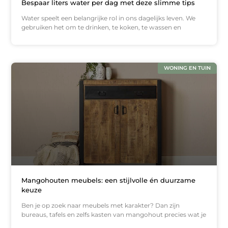
Bespaar liters water per dag met deze slimme tips
Water speelt een belangrijke rol in ons dagelijks leven. We
gebruiken het om te drinken, te koken, te wassen en
WONING EN TUIN
Mangohouten meubels: een stijlvolle én duurzame
keuze
Ben je op zoek naar meubels met karakter? Dan zijn
bureaus, tafels en zelfs kasten van mangohout precies wat je