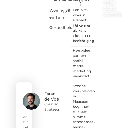
Dienstverlening
bedrijven
met
)
onze
Een pvc-
Woning
(38
communi
vloer in
en Tuin
)
Brabant
(33
One-
herkennen
Gezondheid
radio.nl
als kans
)
is er
tijdens een
voor
bezichtiging
iedereen
met
Hoe video
een
content
goed
social
idee of
media
een
marketing
frisse
verandert
blik.
Schone
Sluit je
werkplekken
aan bij
Daan
in
onze
de Vos
Maarssen
schrijvers,
Creatief
beginnen
lezers
Strateeg
met een
en
slimme
luisteraars.
Wij
schoonmaak
Wij zijn
zijn
aanpak
benieuwd
het