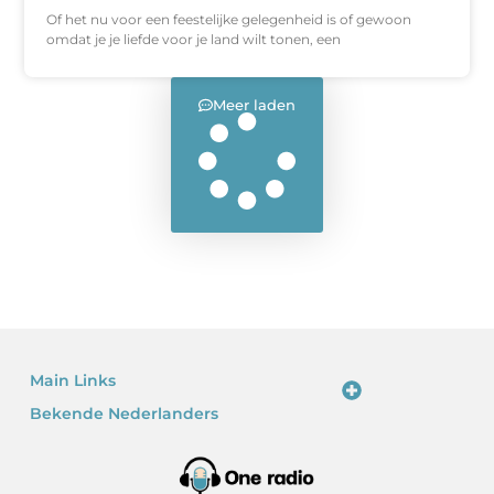
Of het nu voor een feestelijke gelegenheid is of gewoon
omdat je je liefde voor je land wilt tonen, een
Meer laden
Main Links
Bekende Nederlanders
Linkjes kopen: waarom het verleidelijk is – en waarom je voorzichtig moet zijn
Kan je geld verdienen met een website? Ja – als je het slim doet