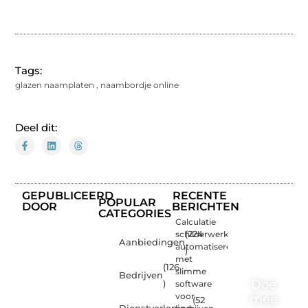
Tags:
glazen naamplaten
,
naambordje online
Deel dit:
GEPUBLICEERD
RECENTE
POPULAR
DOOR
BERICHTEN
CATEGORIES
Calculatie
schilderwerk
(224
Aanbiedingen
automatiseren
)
met
(126
slimme
Bedrijven
Doe
)
software
voor
mee
(52