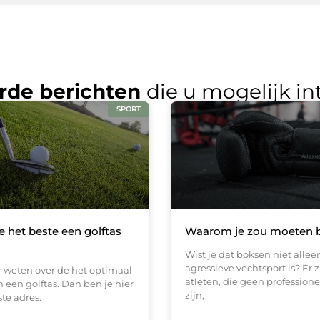
rde berichten
die u mogelijk in
SPORT
e het beste een golftas
Waarom je zou moeten 
Wist je dat boksen niet alle
agressieve vechtsport is? Er z
r weten over de het optimaal
atleten, die geen professione
 een golftas. Dan ben je hier
zijn,
ste adres.