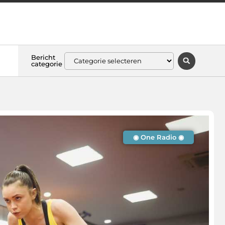
Bericht
categorie
◉ One Radio ◉