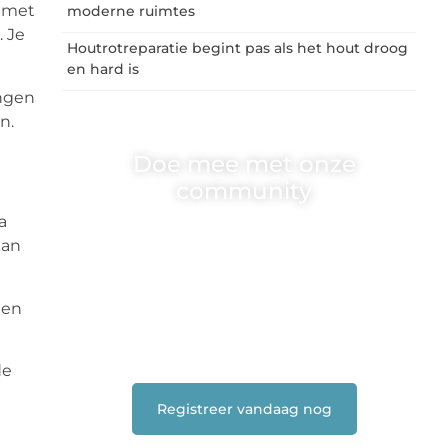
p met
moderne ruimtes
. Je
Houtrotreparatie begint pas als het hout droog
en hard is
ingen
jn.
Doe mee met onze
community
a
One-radio.nl is er voor iedereen met een goed
kan
idee of een frisse blik. Sluit je aan bij onze
schrijvers, lezers en luisteraars. Wij zijn
benieuwd naar jouw stem!
een
❝
Deel je verhaal, stel je vraag of blog met
ons mee.
❞
de
Registreer vandaag nog