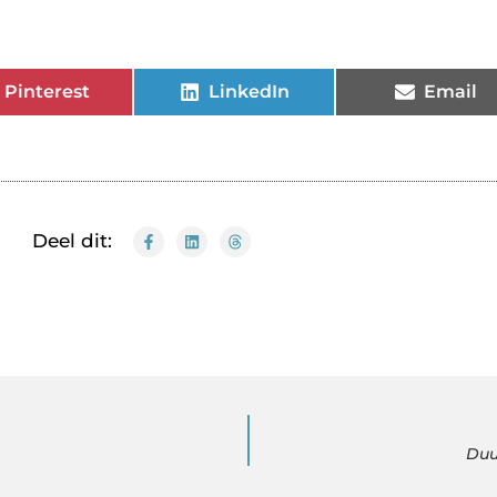
Pinterest
LinkedIn
Email
Deel dit:
Duu