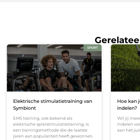
Gerelatee
SPORT
Elektrische stimulatietraining van
Hoe kan j
Symbiont
indelen?
EMS training, ook bekend als
Wil jij mee
elektrische spierstimulatietraining, is
indelen van
een trainingsmethode die de laatste
aan het jui
jaren aan populariteit heeft gewonnen.