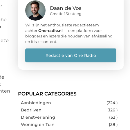
e
Daan de Vos
Creatief Strateeg
che
Wij zijn het enthousiaste redactieteam
n
achter
One-radio.nl
— een platform voor
bloggers en lezers die houden van afwisseling
deze
en frisse content.
Redactie van One Radio
de
t
anten
POPULAR CATEGORIES
Aanbiedingen
(224 )
Bedrijven
(126 )
Dienstverlening
(52 )
Woning en Tuin
(38 )