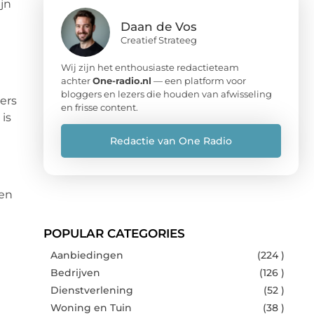
ijn
e
Daan de Vos
Creatief Strateeg
Wij zijn het enthousiaste redactieteam
achter
One-radio.nl
— een platform voor
bloggers en lezers die houden van afwisseling
ers
en frisse content.
 is
Redactie van One Radio
den
POPULAR CATEGORIES
Aanbiedingen
(224 )
Bedrijven
(126 )
Dienstverlening
(52 )
Woning en Tuin
(38 )