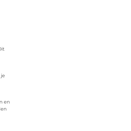
it
 je
en en
den