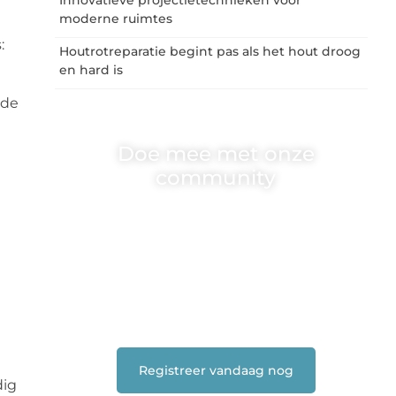
moderne ruimtes
:
Houtrotreparatie begint pas als het hout droog
en hard is
 de
Doe mee met onze
community
One-radio.nl is er voor iedereen met een goed
idee of een frisse blik. Sluit je aan bij onze
schrijvers, lezers en luisteraars. Wij zijn
benieuwd naar jouw stem!
❝
Deel je verhaal, stel je vraag of blog met
ons mee.
❞
Registreer vandaag nog
dig