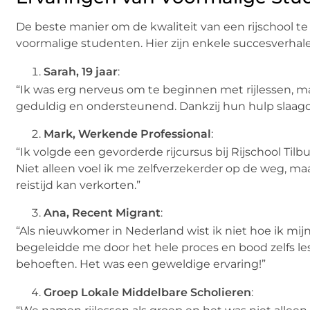
De beste manier om de kwaliteit van een rijschool te 
voormalige studenten. Hier zijn enkele succesverhale
Sarah, 19 jaar
:
“Ik was erg nerveus om te beginnen met rijlessen, ma
geduldig en ondersteunend. Dankzij hun hulp slaagde
Mark, Werkende Professional
:
“Ik volgde een gevorderde rijcursus bij Rijschool Tilb
Niet alleen voel ik me zelfverzekerder op de weg, maa
reistijd kan verkorten.”
Ana, Recent Migrant
:
“Als nieuwkomer in Nederland wist ik niet hoe ik mij
begeleidde me door het hele proces en bood zelfs l
behoeften. Het was een geweldige ervaring!”
Groep Lokale Middelbare Scholieren
: