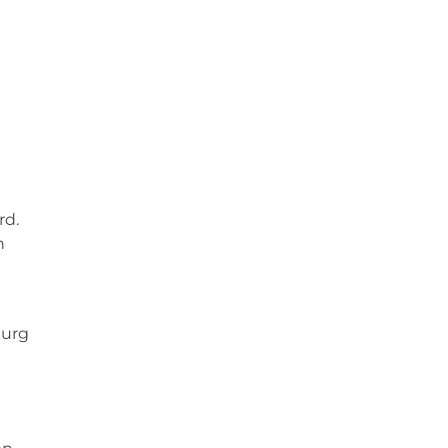
rd.
n
burg