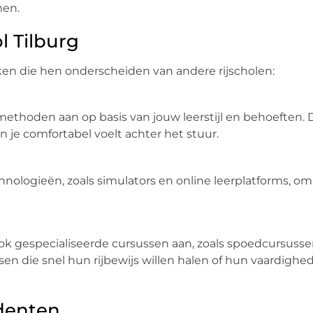
men.
 Tilburg
ken die hen onderscheiden van andere rijscholen:
methoden aan op basis van jouw leerstijl en behoeften. D
n je comfortabel voelt achter het stuur.
nologieën, zoals simulators en online leerplatforms, om
 ook gespecialiseerde cursussen aan, zoals spoedcursuss
sen die snel hun rijbewijs willen halen of hun vaardighe
denten