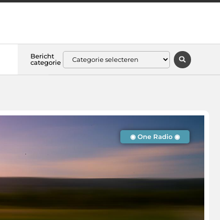
Bericht
categorie
◉ One Radio ◉