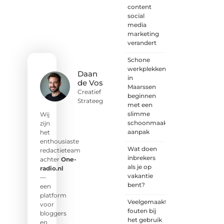
een
content
goed
social
idee of
media
een
marketing
frisse
verandert
blik.
Schone
Sluit je
werkplekken
aan bij
Daan
in
onze
de Vos
Maarssen
schrijvers,
Creatief
beginnen
lezers
Strateeg
met een
en
slimme
luisteraars.
Wij
schoonmaak
Wij zijn
zijn
aanpak
benieuwd
het
naar
enthousiaste
Wat doen
jouw
redactieteam
inbrekers
stem!
achter
One-
als je op
radio.nl
vakantie
❝
Deel
—
bent?
je
een
verhaal,
platform
Veelgemaakte
stel je
voor
fouten bij
vraag
bloggers
het gebruik
of blog
en