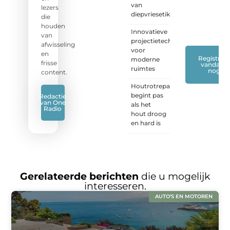
van
met
lezers
diepvriesetiketten
ons
die
mee.
❞
houden
Innovatieve
van
projectietechnieken
afwisseling
voor
en
Registreer
moderne
frisse
vandaag
ruimtes
nog
content.
Houtrotreparatie
begint pas
Redactie
van One
als het
Radio
hout droog
en hard is
Gerelateerde berichten
die u mogelijk
interesseren.
AUTO’S EN MOTOREN