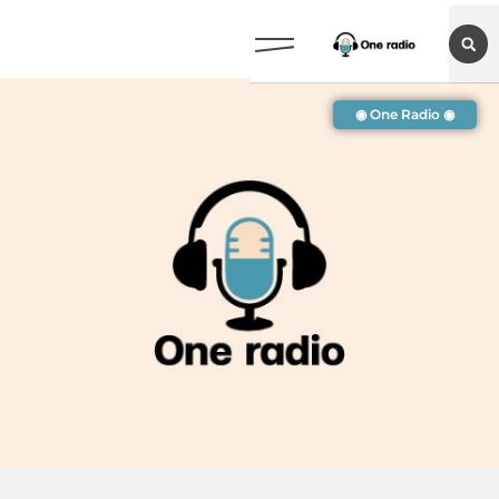
◉ One Radio ◉