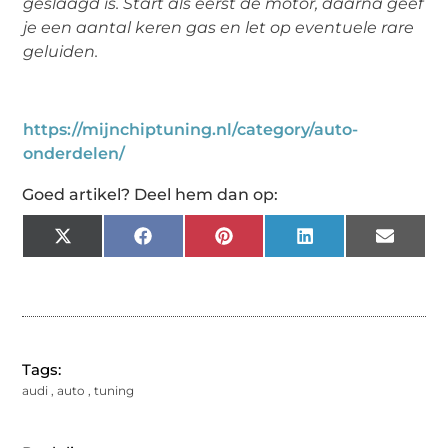
geslaagd is. Start als eerst de motor, daarna geef
je een aantal keren gas en let op eventuele rare
geluiden.
https://mijnchiptuning.nl/category/auto-
onderdelen/
Goed artikel? Deel hem dan op:
X
Facebook
Pinterest
LinkedIn
Email
(Twitter)
Tags:
audi
,
auto
,
tuning