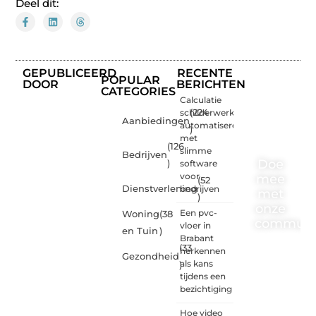
Deel dit:
GEPUBLICEERD
RECENTE
POPULAR
DOOR
BERICHTEN
CATEGORIES
Calculatie
schilderwerk
(224
Aanbiedingen
automatiseren
)
met
(126
slimme
Bedrijven
Doe
)
software
voor
mee
(52
Dienstverlening
bedrijven
met
)
onze
Een pvc-
Woning
(38
communi
vloer in
en Tuin
)
Brabant
(33
One-
herkennen
Gezondheid
radio.nl
als kans
)
is er
tijdens een
voor
bezichtiging
iedereen
met
Hoe video