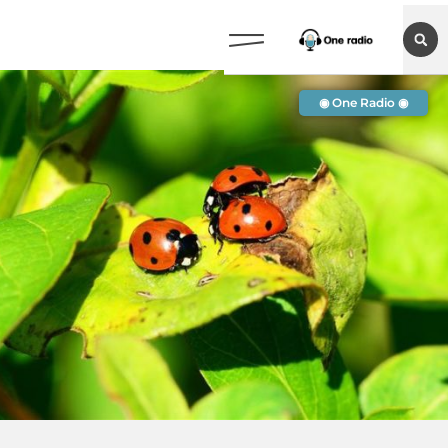
◉ One Radio ◉