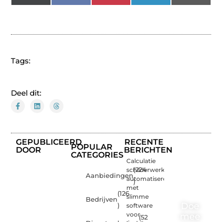
(Twitter)
Tags:
Deel dit:
GEPUBLICEERD
RECENTE
POPULAR
DOOR
BERICHTEN
CATEGORIES
Calculatie
schilderwerk
(224
Aanbiedingen
automatiseren
)
met
(126
slimme
Bedrijven
Doe
)
software
voor
mee
(52