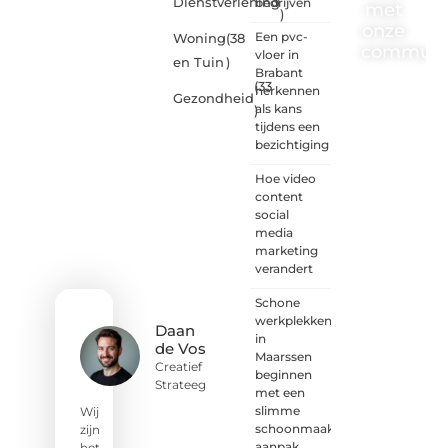
Dienstverlening
bedrijven
met
)
onze
Een pvc-
Woning
(38
communi
vloer in
en Tuin
)
Brabant
(33
One-
herkennen
Gezondheid
radio.nl
als kans
)
is er
tijdens een
voor
bezichtiging
iedereen
met
Hoe video
een
content
goed
social
idee of
media
een
marketing
frisse
verandert
blik.
Schone
Sluit je
werkplekken
aan bij
Daan
in
onze
de Vos
Maarssen
schrijvers,
Creatief
beginnen
lezers
Strateeg
met een
en
slimme
luisteraars.
Wij
schoonmaak
Wij zijn
zijn
aanpak
benieuwd
het