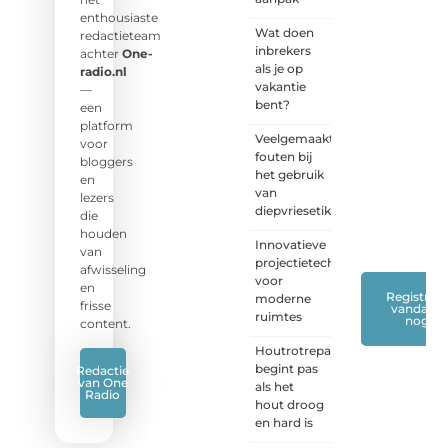
naar
enthousiaste
Wat doen
jouw
redactieteam
inbrekers
stem!
achter
One-
als je op
radio.nl
vakantie
❝
Deel
—
bent?
je
een
verhaal,
platform
Veelgemaakte
stel je
voor
fouten bij
vraag
bloggers
het gebruik
of blog
en
van
met
lezers
diepvriesetiketten
ons
die
mee.
❞
houden
Innovatieve
van
projectietechnieken
afwisseling
voor
en
Registreer
moderne
frisse
vandaag
ruimtes
nog
content.
Houtrotreparatie
begint pas
Redactie
van One
als het
Radio
hout droog
en hard is