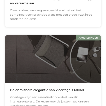
en verzamelaar
Zilver is al eeuwenlang een gewild edelmetaal. Het
combineert een prachtige glans met een brede inzet in de
moderne industrie,
AANBIEDINGEN
De onmisbare elegantie van vloertegels 60×60
Vloertegels zijn een essentieel onderdeel van elk
interieurontwerp. De keuze voor de juiste maat kan een
wereld van verschil maken.