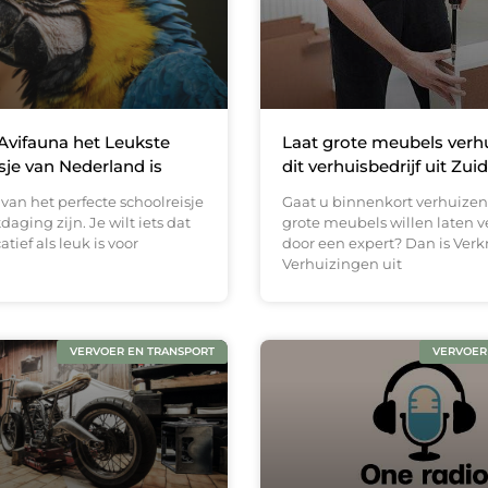
vifauna het Leukste
Laat grote meubels verh
sje van Nederland is
dit verhuisbedrijf uit Zui
van het perfecte schoolreisje
Gaat u binnenkort verhuizen
daging zijn. Je wilt iets dat
grote meubels willen laten 
tief als leuk is voor
door een expert? Dan is Verk
Verhuizingen uit
VERVOER EN TRANSPORT
VERVOER