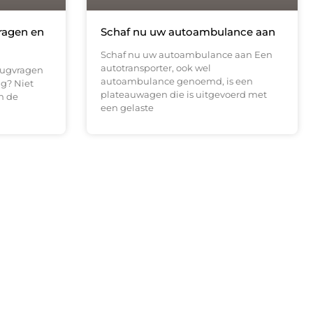
ragen en
Schaf nu uw autoambulance aan
Schaf nu uw autoambulance aan Een
autotransporter, ook wel
rugvragen
autoambulance genoemd, is een
ig? Niet
plateauwagen die is uitgevoerd met
n de
een gelaste