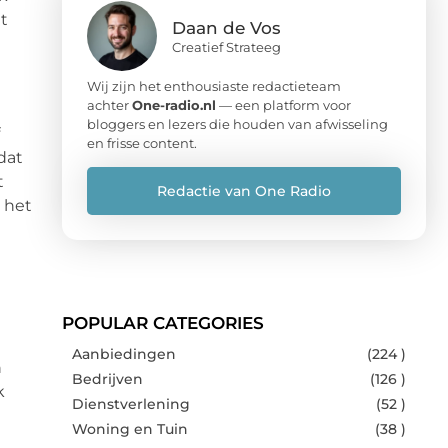
it
Daan de Vos
Creatief Strateeg
Wij zijn het enthousiaste redactieteam
achter
One-radio.nl
— een platform voor
bloggers en lezers die houden van afwisseling
en frisse content.
dat
t
Redactie van One Radio
 het
POPULAR CATEGORIES
Aanbiedingen
(224 )
n
Bedrijven
(126 )
k
Dienstverlening
(52 )
Woning en Tuin
(38 )