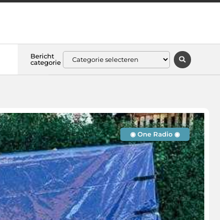
Bericht
categorie
◉ One Radio ◉