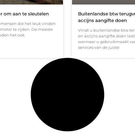
 om aan te sleutelen
Buitenlandse btw terugv
accijns aangifte doen
l mensen die het leuk vinden
motor te rijden. De meeste
Vindt u buitenlandse btw te
nden het ook
en accijns aangifte doen last
wanneer u gebruikmaakt va
services van de juiste