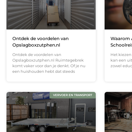
Ontdek de voordelen van
Waarom A
Opslagboxzutphen.nl
Schoolrei
Ontdek de voordelen van
Het kiezen 
Opslagboxzutphen.nl Ruimtegebrek
kan een uit
komt vaker voor dan je denkt. Of je nu
zowel educa
een huishouden hebt dat steeds
VERVOER EN TRANSPORT