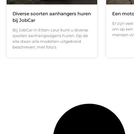
Diverse soorten aanhangers huren
Een motor
bij JobCar
Er zijn vee
om op een 
Bij JobCar in Etten-Leur kunt u diverse
mensen vi
soorten aanhangwagens huren. Op de
site staan alle modellen uitgebreid
beschreven, met foto’s