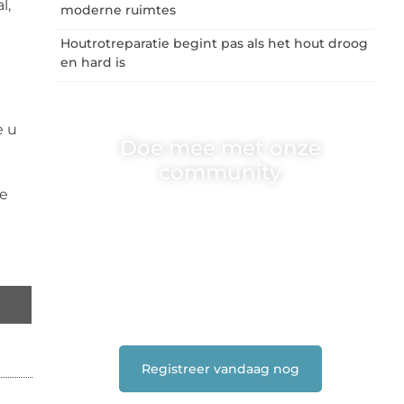
l,
moderne ruimtes
Houtrotreparatie begint pas als het hout droog
en hard is
e u
Doe mee met onze
community
de
One-radio.nl is er voor iedereen met een goed
idee of een frisse blik. Sluit je aan bij onze
schrijvers, lezers en luisteraars. Wij zijn
benieuwd naar jouw stem!
❝
Deel je verhaal, stel je vraag of blog met
ons mee.
❞
Registreer vandaag nog