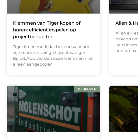
Klemmen van Tiger kopen of
Allen & H
huren: efficiënt inspelen op
Allen & He
projectbehoeften
bekend om 
aan de wer
Tiger is een merk dat bekendstaat om
audiomixers
zijn solide en veilige hijsoplossingen.
Bij DiLAGO worden deze klemmen niet
alleen aangeboden
BEDRIJVEN