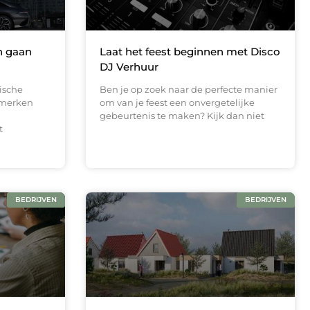
n gaan
Laat het feest beginnen met Disco
DJ Verhuur
ische
Ben je op zoek naar de perfecte manier
tomerken
om van je feest een onvergetelijke
gebeurtenis te maken? Kijk dan niet
t
BEDRIJVEN
BEDRIJVEN