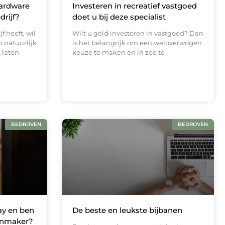
Hardware
Investeren in recreatief vastgoed
drijf?
doet u bij deze specialist
f heeft, wil
Wilt u geld investeren in vastgoed? Dan
n natuurlijk
is het belangrijk om een weloverwogen
 laten
keuze te maken en in zee te
BEDRIJVEN
BEDRIJVEN
ay en ben
De beste en leukste bijbanen
tenmaker?