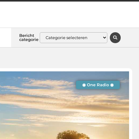
Bericht
categorie
◉ One Radio ◉