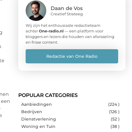
Daan de Vos
Creatief Strateeg
Wij zijn het enthousiaste redactieteam
achter
One-radio.nl
— een platform voor
g
bloggers en lezers die houden van afwisseling
en frisse content.
k
Redactie van One Radio
te
nnen
POPULAR CATEGORIES
 een
Aanbiedingen
(224 )
e
Bedrijven
(126 )
e
Dienstverlening
(52 )
Woning en Tuin
(38 )