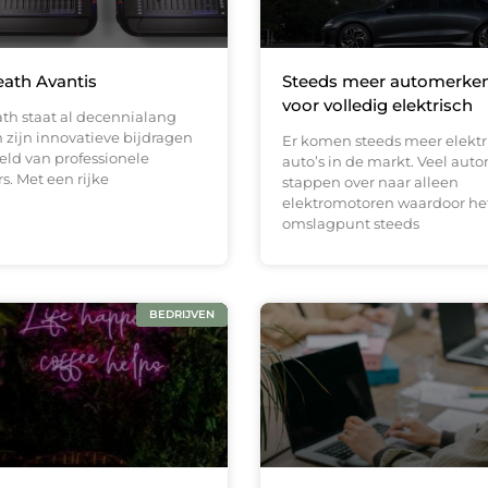
eath Avantis
Steeds meer automerke
voor volledig elektrisch
ath staat al decennialang
zijn innovatieve bijdragen
Er komen steeds meer elektr
eld van professionele
auto’s in de markt. Veel au
. Met een rijke
stappen over naar alleen
elektromotoren waardoor he
omslagpunt steeds
BEDRIJVEN