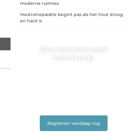
moderne ruimtes
Houtrotreparatie begint pas als het hout droog
en hard is
Doe mee met onze
community
One-radio.nl is er voor iedereen met een goed
idee of een frisse blik. Sluit je aan bij onze
schrijvers, lezers en luisteraars. Wij zijn
benieuwd naar jouw stem!
❝
Deel je verhaal, stel je vraag of blog met
ons mee.
❞
Registreer vandaag nog