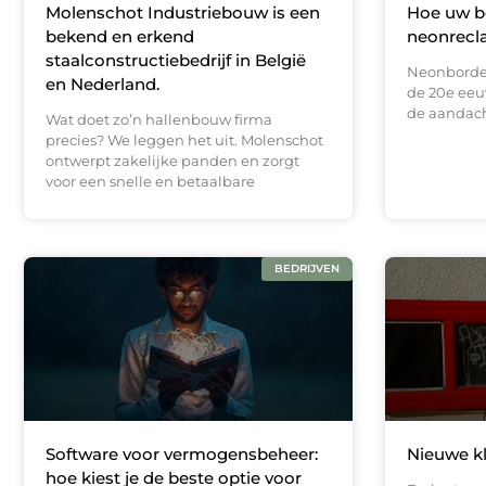
Molenschot Industriebouw is een
Hoe uw be
bekend en erkend
neonrecl
staalconstructiebedrijf in België
Neonborden
en Nederland.
de 20e eeu
de aandacht
Wat doet zo’n hallenbouw firma
precies? We leggen het uit. Molenschot
ontwerpt zakelijke panden en zorgt
voor een snelle en betaalbare
BEDRIJVEN
Software voor vermogensbeheer:
Nieuwe k
hoe kiest je de beste optie voor