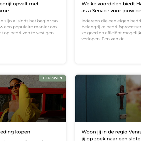
drijf opvalt met
Welke voordelen biedt 
ame
as a Service voor jouw be
 zijn al sinds het begin van
Iedereen die een eigen bedrij
w een populaire manier om
belangrijke bedrijfsprocesse
 op bedrijven te vestigen.
zo goed en efficiënt mogelijk
verlopen. Een van de
BEDRIJVEN
leding kopen
Woon jij in de regio Venr
jij op zoek naar een slo