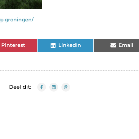
ng-groningen/
Pinterest
LinkedIn
Email
Deel dit: