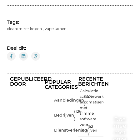
Tags:
clearomizer kopen
,
vape kopen
Deel dit:
GEPUBLICEERD
RECENTE
POPULAR
DOOR
BERICHTEN
CATEGORIES
Calculatie
schilderwerk
(224
Aanbiedingen
automatiseren
)
met
(126
slimme
Bedrijven
Doe
)
software
voor
mee
(52
Dienstverlening
bedrijven
met
)
onze