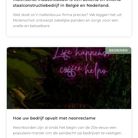
staalconstructiebedrijf in België en Nederland.
Wat doet zo’n hallenbouw firma precies? We leggen het uit.
Molenschot ontwerpt zakelijke panden en zorgt voor een
snelle en betaalbare
BEDRIJVEN
Hoe uw bedrijf opvalt met neonreclame
Neonborden zijn al sinds het begin van de 20e eeuw een
populaire manier om de aandacht op bedrijven te vestigen.