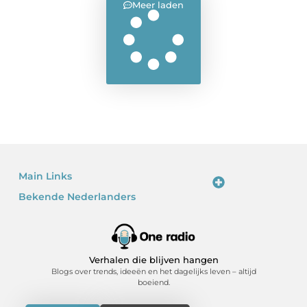
Meer laden
Main Links
Bekende Nederlanders
Linkjes kopen: waarom het verleidelijk is – en waarom je voorzichtig moet zijn
Kan je geld verdienen met een website? Ja – als je het slim doet
Verhalen die blijven hangen
Blogs over trends, ideeën en het dagelijks leven – altijd
boeiend.