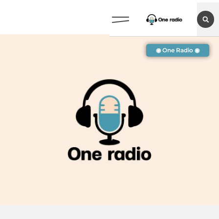
◉ One Radio ◉