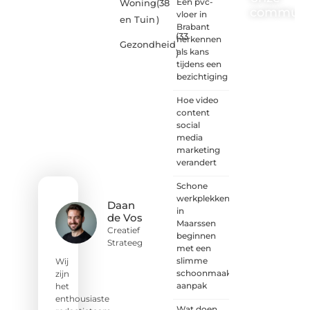
Een pvc-
Woning
(38
communi
vloer in
en Tuin
)
Brabant
(33
One-
herkennen
Gezondheid
radio.nl
als kans
)
is er
tijdens een
voor
bezichtiging
iedereen
met
Hoe video
een
content
goed
social
idee of
media
een
marketing
frisse
verandert
blik.
Schone
Sluit je
werkplekken
aan bij
Daan
in
onze
de Vos
Maarssen
schrijvers,
Creatief
beginnen
lezers
Strateeg
met een
en
slimme
luisteraars.
Wij
schoonmaak
Wij zijn
zijn
aanpak
benieuwd
het
naar
enthousiaste
Wat doen