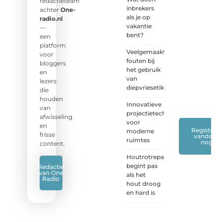
jouw
redactieteam
inbrekers
stem!
achter
One-
als je op
radio.nl
vakantie
❝
Deel
—
bent?
je
een
verhaal,
platform
Veelgemaakte
stel je
voor
fouten bij
vraag
bloggers
het gebruik
of blog
en
van
met
lezers
diepvriesetiketten
ons
die
mee.
❞
houden
Innovatieve
van
projectietechnieken
afwisseling
voor
en
Registreer
moderne
frisse
vandaag
ruimtes
nog
content.
Houtrotreparatie
begint pas
Redactie
van One
als het
Radio
hout droog
en hard is