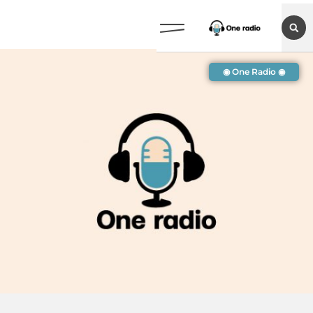
◉ One Radio ◉