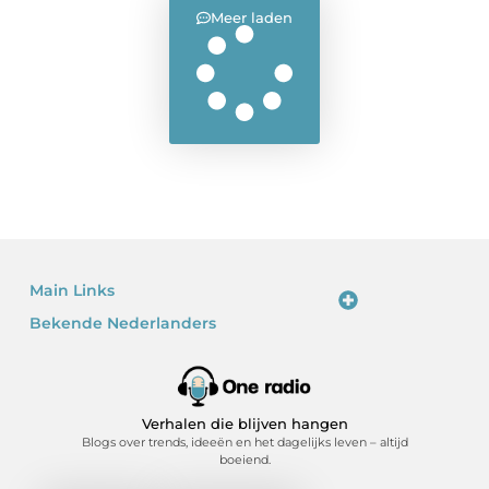
Meer laden
Main Links
Bekende Nederlanders
Linkjes kopen: waarom het verleidelijk is – en waarom je voorzichtig moet zijn
Kan je geld verdienen met een website? Ja – als je het slim doet
Verhalen die blijven hangen
Blogs over trends, ideeën en het dagelijks leven – altijd
boeiend.