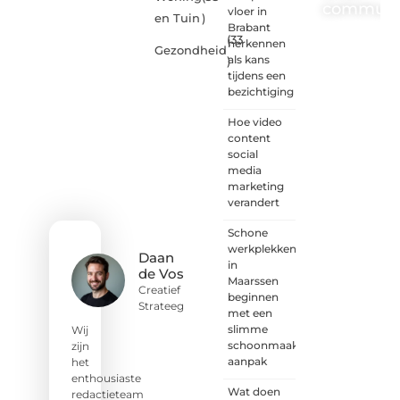
communi
vloer in
en Tuin
)
Brabant
(33
One-
herkennen
Gezondheid
radio.nl
als kans
)
is er
tijdens een
voor
bezichtiging
iedereen
met
Hoe video
een
content
goed
social
idee of
media
een
marketing
frisse
verandert
blik.
Schone
Sluit je
werkplekken
aan bij
Daan
in
onze
de Vos
Maarssen
schrijvers,
Creatief
beginnen
lezers
Strateeg
met een
en
slimme
luisteraars.
Wij
schoonmaak
Wij zijn
zijn
aanpak
benieuwd
het
naar
enthousiaste
Wat doen
jouw
redactieteam