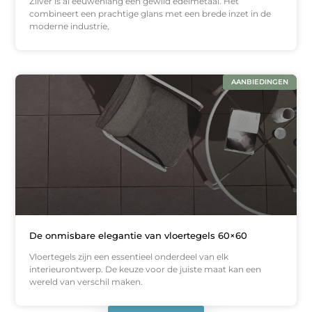
Zilver is al eeuwenlang een gewild edelmetaal. Het
combineert een prachtige glans met een brede inzet in de
moderne industrie,
AANBIEDINGEN
De onmisbare elegantie van vloertegels 60×60
Vloertegels zijn een essentieel onderdeel van elk
interieurontwerp. De keuze voor de juiste maat kan een
wereld van verschil maken.