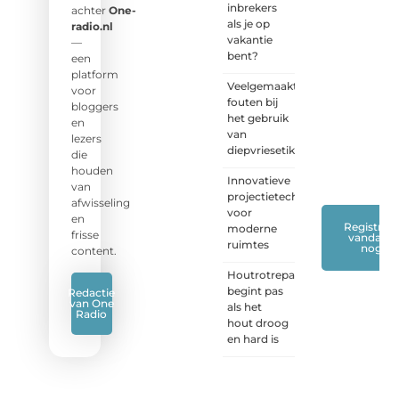
inbrekers
stem!
achter
One-
als je op
radio.nl
vakantie
❝
Deel
—
bent?
je
een
verhaal,
platform
Veelgemaakte
stel je
voor
fouten bij
vraag
bloggers
het gebruik
of blog
en
van
met
lezers
diepvriesetiketten
ons
die
mee.
❞
houden
Innovatieve
van
projectietechnieken
afwisseling
voor
en
Registreer
moderne
frisse
vandaag
ruimtes
nog
content.
Houtrotreparatie
begint pas
Redactie
van One
als het
Radio
hout droog
en hard is