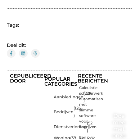
Tags:
Deel dit:
GEPUBLICEERD
RECENTE
POPULAR
DOOR
BERICHTEN
CATEGORIES
Calculatie
schilderwerk
(224
Aanbiedingen
automatiseren
)
met
(126
slimme
Bedrijven
Doe
)
software
voor
mee
(52
Dienstverlening
bedrijven
met
)
onze
Een pvc-
Woning
(38