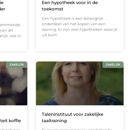
ie
Een hypotheek voor in de
der
toekomst
Een hypotheek is een belangrijk
onderdeel van het kopen van een
mpremmende
woning. Er zijn veel hypotheken waar je
van dit
uit kunt
ijk, ook in
ZAKELIJK
ZAKELIJK
Taleninstituut voor zakelijke
eit koffie
taaltraining