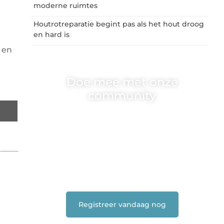
moderne ruimtes
Houtrotreparatie begint pas als het hout droog
en hard is
 en
Doe mee met onze
community
One-radio.nl is er voor iedereen met een goed
idee of een frisse blik. Sluit je aan bij onze
schrijvers, lezers en luisteraars. Wij zijn
benieuwd naar jouw stem!
❝
Deel je verhaal, stel je vraag of blog met
ons mee.
❞
Registreer vandaag nog