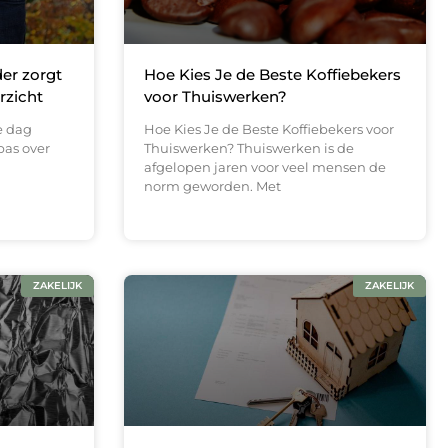
er zorgt
Hoe Kies Je de Beste Koffiebekers
rzicht
voor Thuiswerken?
re dag
Hoe Kies Je de Beste Koffiebekers voor
pas over
Thuiswerken? Thuiswerken is de
afgelopen jaren voor veel mensen de
norm geworden. Met
ZAKELIJK
ZAKELIJK