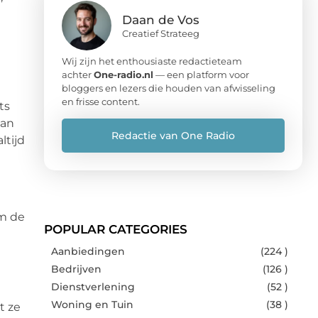
Daan de Vos
Creatief Strateeg
Wij zijn het enthousiaste redactieteam
achter
One-radio.nl
— een platform voor
bloggers en lezers die houden van afwisseling
en frisse content.
ts
van
Redactie van One Radio
ltijd
om de
POPULAR CATEGORIES
Aanbiedingen
(224 )
Bedrijven
(126 )
Dienstverlening
(52 )
Woning en Tuin
(38 )
t ze