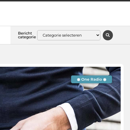
Bericht
categorie
◉ One Radio ◉