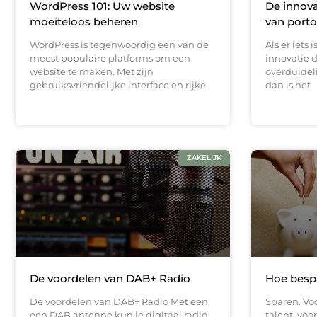
WordPress 101: Uw website
De innova
moeiteloos beheren
van port
WordPress is tegenwoordig een van de
Als er iets
meest populaire platforms om een ​​
innovatie 
website te maken. Met zijn
overduideli
gebruiksvriendelijke interface en rijke
dan is het
ZAKELIJK
De voordelen van DAB+ Radio
Hoe bespa
De voordelen van DAB+ Radio Met een
Sparen. Vo
een DAB antenne kun je digitaal radio
talent, voo