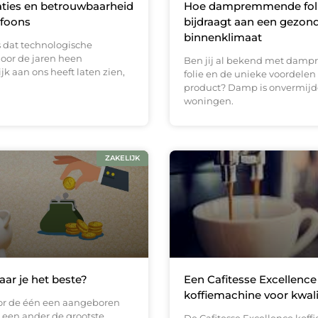
ties en betrouwbaarheid
Hoe dampremmende fol
ofoons
bijdraagt aan een gezon
binnenklimaat
 is dat technologische
door de jaren heen
Ben jij al bekend met da
jk aan ons heeft laten zien,
folie en de unieke voordelen 
product? Damp is onvermijdel
woningen.
ZAKELIJK
ar je het beste?
Een Cafitesse Excellence
koffiemachine voor kwalit
or de één een aangeboren
r een ander de grootste