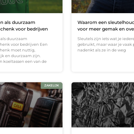
en als duurzaam
Waarom een sleutelhoud
schenk voor bedrijven
voor meer gemak en ove
 als duurzaam
Sleutels zijn iets wat je iede
chenk voor bedrijven Een
gebruikt, maar waar je vaak 
chenk moet nuttig,
nadenkt als ze in de weg
ijk en duurzaam zijn.
n koeltassen een van de
ZAKELIJK