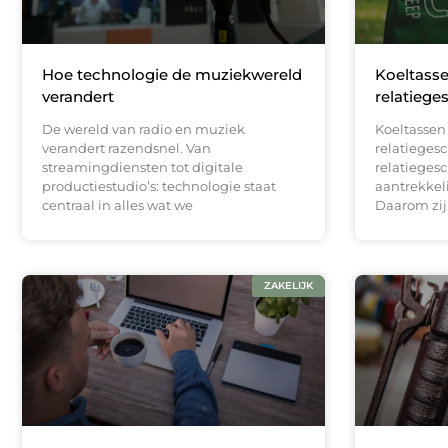
Hoe technologie de muziekwereld
Koeltass
verandert
relatiege
De wereld van radio en muziek
Koeltassen
verandert razendsnel. Van
relatieges
streamingdiensten tot digitale
relatieges
productiestudio’s: technologie staat
aantrekkel
centraal in alles wat we
Daarom zij
ZAKELIJK