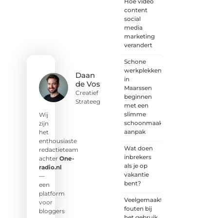
met
Hoe video
een
content
goed
social
idee of
media
een
marketing
frisse
verandert
blik.
Schone
Sluit je
werkplekken
aan bij
Daan
in
onze
de Vos
Maarssen
schrijvers,
Creatief
beginnen
lezers
Strateeg
met een
en
slimme
luisteraars.
Wij
schoonmaak
Wij zijn
zijn
aanpak
benieuwd
het
naar
enthousiaste
Wat doen
jouw
redactieteam
inbrekers
stem!
achter
One-
als je op
radio.nl
vakantie
❝
Deel
—
bent?
je
een
verhaal,
platform
Veelgemaakte
stel je
voor
fouten bij
vraag
bloggers
het gebruik