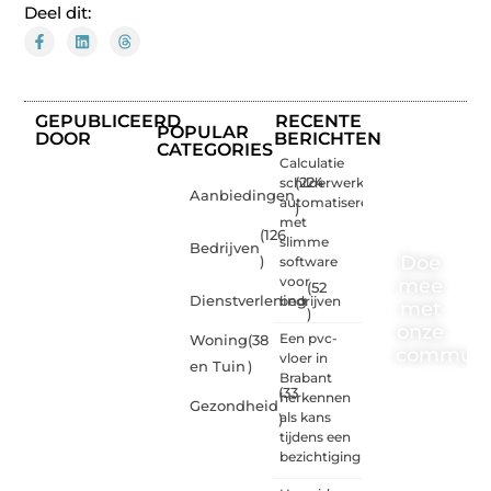
Deel dit:
GEPUBLICEERD
RECENTE
POPULAR
DOOR
BERICHTEN
CATEGORIES
Calculatie
schilderwerk
(224
Aanbiedingen
automatiseren
)
met
(126
slimme
Bedrijven
Doe
)
software
voor
mee
(52
Dienstverlening
bedrijven
met
)
onze
Een pvc-
Woning
(38
communi
vloer in
en Tuin
)
Brabant
(33
One-
herkennen
Gezondheid
radio.nl
als kans
)
is er
tijdens een
voor
bezichtiging
iedereen