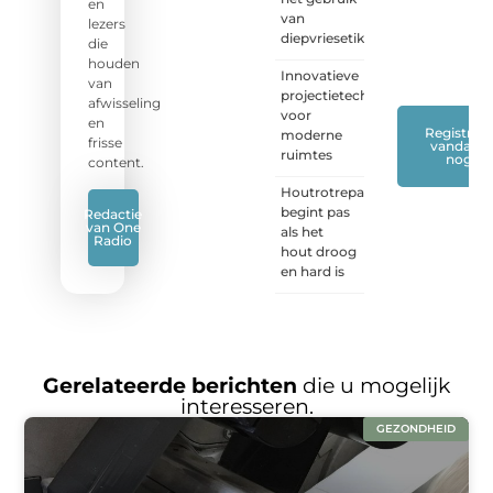
of blog
en
van
met
lezers
diepvriesetiketten
ons
die
mee.
❞
houden
Innovatieve
van
projectietechnieken
afwisseling
voor
en
Registreer
moderne
frisse
vandaag
ruimtes
nog
content.
Houtrotreparatie
begint pas
Redactie
van One
als het
Radio
hout droog
en hard is
Gerelateerde berichten
die u mogelijk
interesseren.
GEZONDHEID