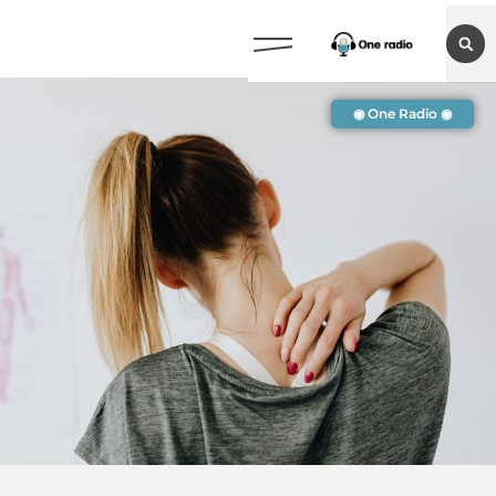
◉ One Radio ◉