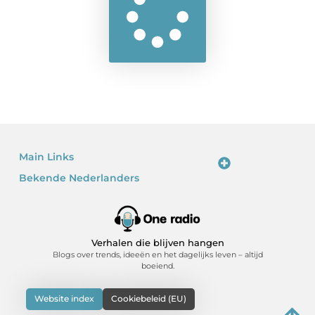
Main Links
Bekende Nederlanders
Linkjes kopen: waarom het verleidelijk is – en waarom je voorzichtig moet zijn
Kan je geld verdienen met een website? Ja – als je het slim doet
Verhalen die blijven hangen
Blogs over trends, ideeën en het dagelijks leven – altijd
boeiend.
Website index
Cookiebeleid (EU)