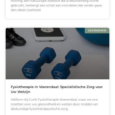
Honing, een natuurlijke zoetstof die al eeuwenlang wordt
gebruikt, herbergt een schat aan voordelen die verder gaan
dan alleen zoetheid.
GEZONDHEID
Fysiotherapie in Voerendaal: Specialistische Zorg voor
Uw Welzijn
Welkom bij Curfs Fysiotherapie Voerendaal, waar we ons
inzetten voor uw gezondheid en welzijn door middel van
deskundige fysiotherapeutische zorg.