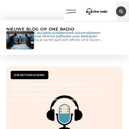
NIEUWE BLOG OP ONE RADIO
Calculatie schilderwerk automatiseren
met slimme software voor bedrijven
Sta je op het punt een offerte uit te sturen ...
DIENSTVERLENING
Wat zijn elektrische rideables?
Rideables is eigenlijk een verzamelnaam voor allerlei
apparaten met kleine wielen en een elektrische motor,
zoals bijvoorbeeld een skateboard, een