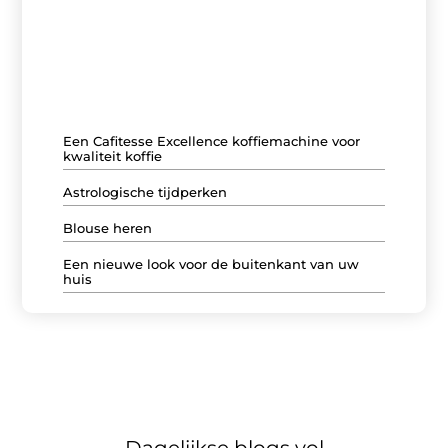
Van opvallende gebeurtenissen tot persoonlijke
ervaringen die iedereen herkent – dit zijn de blogs waar
onze lezers het meest over praten.
Een Cafitesse Excellence koffiemachine voor
kwaliteit koffie
Astrologische tijdperken
Blouse heren
Een nieuwe look voor de buitenkant van uw
huis