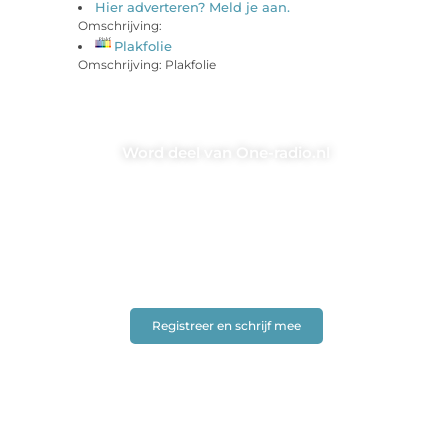
Hier adverteren? Meld je aan.
Omschrijving:
Plakfolie
Omschrijving: Plakfolie
Word deel van One-radio.nl
Heb jij iets te vertellen? Bij One-radio.nl zijn we altijd
op zoek naar nieuwe stemmen en frisse
invalshoeken. Of je nu een ervaren schrijver bent of
gewoon je gedachten wil delen – dit is jouw podium.
❝
Samen geven we woorden meer betekenis
❞
Registreer en schrijf mee