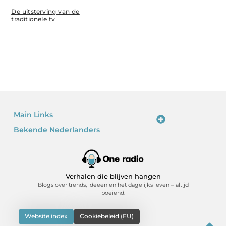
De uitsterving van de
traditionele tv
Main Links
Bekende Nederlanders
Linkjes kopen: waarom het verleidelijk is – en waarom je voorzichtig moet zijn
Kan je geld verdienen met een website? Ja – als je het slim doet
Verhalen die blijven hangen
Blogs over trends, ideeën en het dagelijks leven – altijd
boeiend.
Website index
Cookiebeleid (EU)