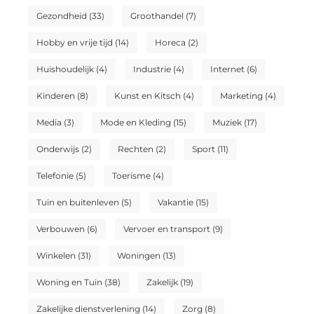
Gezondheid
(33)
Groothandel
(7)
Hobby en vrije tijd
(14)
Horeca
(2)
Huishoudelijk
(4)
Industrie
(4)
Internet
(6)
Kinderen
(8)
Kunst en Kitsch
(4)
Marketing
(4)
Media
(3)
Mode en Kleding
(15)
Muziek
(17)
Onderwijs
(2)
Rechten
(2)
Sport
(11)
Telefonie
(5)
Toerisme
(4)
Tuin en buitenleven
(5)
Vakantie
(15)
Verbouwen
(6)
Vervoer en transport
(9)
Winkelen
(31)
Woningen
(13)
Woning en Tuin
(38)
Zakelijk
(19)
Zakelijke dienstverlening
(14)
Zorg
(8)