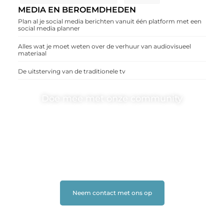
MEDIA EN BEROEMDHEDEN
Plan al je social media berichten vanuit één platform met een
social media planner
Alles wat je moet weten over de verhuur van audiovisueel
materiaal
De uitsterving van de traditionele tv
Doe mee met onze community
One-radio.nl is er voor iedereen met een goed idee of
een frisse blik. Sluit je aan bij onze schrijvers, lezers en
luisteraars. Wij zijn benieuwd naar jouw stem!
❝
Deel je verhaal, stel je vraag of blog met ons mee.
❞
Neem contact met ons op